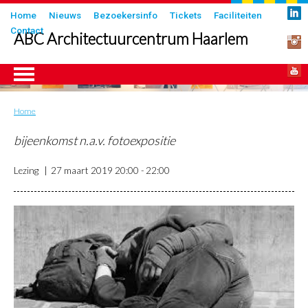
Overslaan
Submenu
Home
Nieuws
Bezoekersinfo
Tickets
Faciliteiten
en
Contact
in
ABC Architectuurcentrum Haarlem
naar
header
de
inhoud
gaan
Home
Kruimelpad
ngen
bijeenkomst n.a.v. fotoexpositie
Lezing
27 maart 2019
20:00 - 22:00