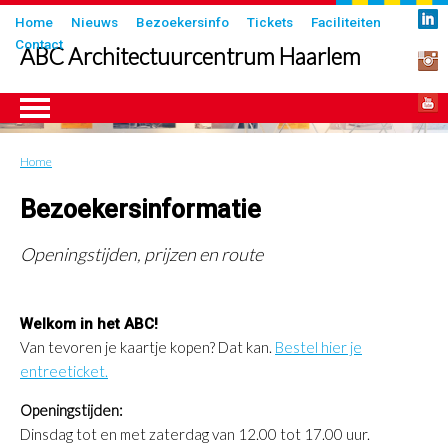
Overslaan
Submenu
Home
Nieuws
Bezoekersinfo
Tickets
Faciliteiten
en
Contact
in
ABC Architectuurcentrum Haarlem
naar
header
de
inhoud
gaan
Home
Kruimelpad
ngen
Bezoekersinformatie
Openingstijden, prijzen en route
Welkom in het ABC!
Van tevoren je kaartje kopen? Dat kan.
Bestel hier je
entreeticket.
Openingstijden:
Dinsdag tot en met zaterdag van 12.00 tot 17.00 uur.