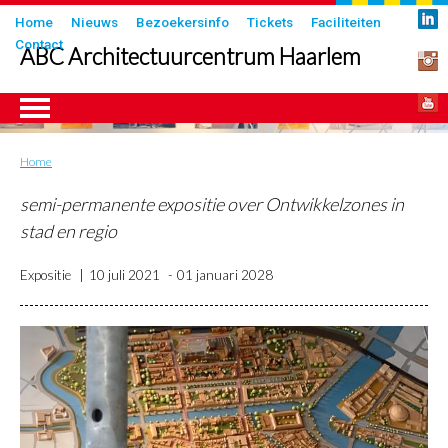
Overslaan
Submenu
Home
Nieuws
Bezoekersinfo
Tickets
Faciliteiten
en
Contact
in
ABC Architectuurcentrum Haarlem
naar
header
de
inhoud
gaan
Home
Kruimelpad
ngen
semi-permanente expositie over Ontwikkelzones in
stad en regio
Expositie
10 juli 2021
01 januari 2028