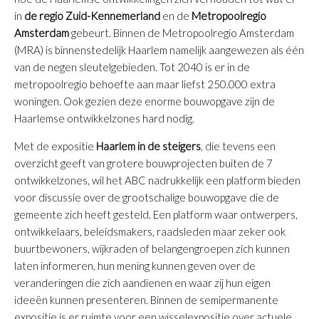
in
de regio
Zuid-Kennemerland
en de
Metropoolregio
Amsterdam
gebeurt. Binnen de Metropoolregio Amsterdam
(MRA) is binnenstedelijk Haarlem namelijk aangewezen als één
van de negen sleutelgebieden. Tot 2040 is er in de
metropoolregio behoefte aan maar liefst 250.000 extra
woningen. Ook gezien deze enorme bouwopgave zijn de
Haarlemse ontwikkelzones hard nodig.
Met de expositie
Haarlem in de steigers
, die tevens een
overzicht geeft van grotere bouwprojecten buiten de 7
ontwikkelzones, wil het ABC nadrukkelijk een platform bieden
voor discussie over de grootschalige bouwopgave die de
gemeente zich heeft gesteld. Een platform waar ontwerpers,
ontwikkelaars, beleidsmakers, raadsleden maar zeker ook
buurtbewoners, wijkraden of belangengroepen zich kunnen
laten informeren, hun mening kunnen geven over de
veranderingen die zich aandienen en waar zij hun eigen
ideeën kunnen presenteren. Binnen de semipermanente
expositie is er ruimte voor een wisselexpositie over actuele