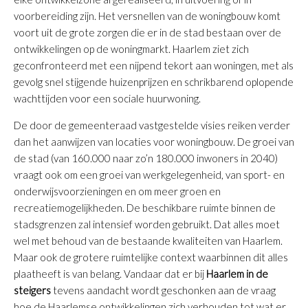
voorbereiding zijn. Het versnellen van de woningbouw komt
voort uit de grote zorgen die er in de stad bestaan over de
ontwikkelingen op de woningmarkt. Haarlem ziet zich
geconfronteerd met een nijpend tekort aan woningen, met als
gevolg snel stijgende huizenprijzen en schrikbarend oplopende
wachttijden voor een sociale huurwoning.
De door de gemeenteraad vastgestelde visies reiken verder
dan het aanwijzen van locaties voor woningbouw. De groei van
de stad (van 160.000 naar zo’n 180.000 inwoners in 2040)
vraagt ook om een groei van werkgelegenheid, van sport- en
onderwijsvoorzieningen en om meer groen en
recreatiemogelijkheden. De beschikbare ruimte binnen de
stadsgrenzen zal intensief worden gebruikt. Dat alles moet
wel met behoud van de bestaande kwaliteiten van Haarlem.
Maar ook de grotere ruimtelijke context waarbinnen dit alles
plaatheeft is van belang. Vandaar dat er bij
Haarlem in de
steigers
tevens aandacht wordt geschonken aan de vraag
hoe de Haarlemse ontwikkelingen zich verhouden tot wat er