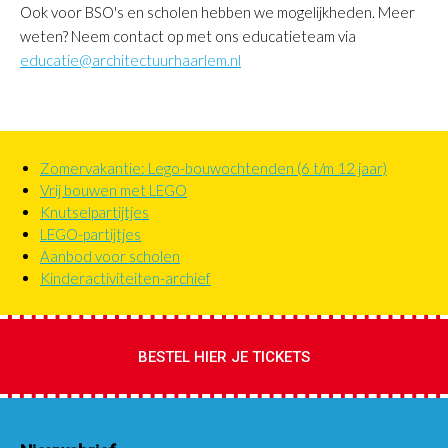
Ook voor BSO's en scholen hebben we mogelijkheden. Meer
weten? Neem contact op met ons educatieteam via
educatie@architectuurhaarlem.nl
Zomervakantie: Lego-bouwochtenden (6 t/m 12 jaar)
Primaire
Vrij bouwen met LEGO
links
Knutselpartijtjes
lvl
LEGO-partijtjes
2&3
Aanbod voor scholen
Kinderactiviteiten-archief
BESTEL HIER JE TICKETS