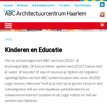
Overslaan
Submenu
Home
Nieuws
Bezoekersinfo
Tickets
Faciliteiten
en
Contact
in
ABC Architectuurcentrum Haarlem
naar
header
de
inhoud
gaan
Home
Kruimelpad
ngen
Kinderen en Educatie
Vier je verjaardag in het ABC met een LEGO- of
knutselpartijtje. Of kom je lekker spelen met LEGO? Samen met
je vader of moeder of opa of oma kun je tijdens de reguliere
openingstijden van het ABC komen bouwen met onze 60.000
Lego-stenen. Hiervoor hoef je je niet op te geven. Houd er wel
rekening mee dat we een maximum aantal kinderen en
volwassenen kunnen toelaten in de Lego-ruimte en dat we
werken met tijdslots.