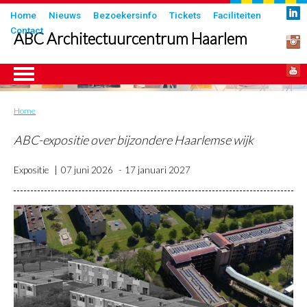
Overslaan
Submenu
Home
Nieuws
Bezoekersinfo
Tickets
Faciliteiten
en
Contact
in
ABC Architectuurcentrum Haarlem
naar
header
de
inhoud
gaan
Home
Kruimelpad
ngen
ABC-expositie over bijzondere Haarlemse wijk
Expositie
07 juni 2026
17 januari 2027