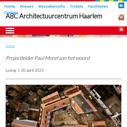
Overslaan
Submenu
Home
Nieuws
Bezoekersinfo
Tickets
Faciliteiten
en
Contact
in
ABC Architectuurcentrum Haarlem
naar
header
de
inhoud
gaan
Home
Kruimelpad
ngen
Projectleider Paul Morel aan het woord
Lezing
20 april 2023