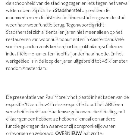
de schoonheid van de stad nog zagen en iets tegen het verval
wilden doen. Zij richtten
Stadsherstel
op, redden de
monumenten en de historische binnenstad en gaven de stad
weer haar woonfunctie terug. Tegenwoordig richt
Stadsherstel zich al tientallen jaren niet meer alleen op het
restaureren van woonhuismonumenten in Amsterdam. Vele
soorten panden zoals kerken, forten, pakhuizen, scholen en
industriële monumenten heeft zij onder haar hoede. En het
werkgebied is in de loop der jaren uitgebreid tot 45 kilometer
rondom Amsterdam.
De presentatie van Paul Morel vindt plaats in het kader van de
expositie 'Overnieuw'.
In deze expositie toont het ABC een
verscheidenheid aan Haarlemse gebouwen die één ding met
elkaar gemeen hebben: ze hebben allemaal een andere
functie gekregen dan waarvoor zij oorspronkelijk waren
ontworpen en gebouwd.
OVER
NIEUW
laat grote,