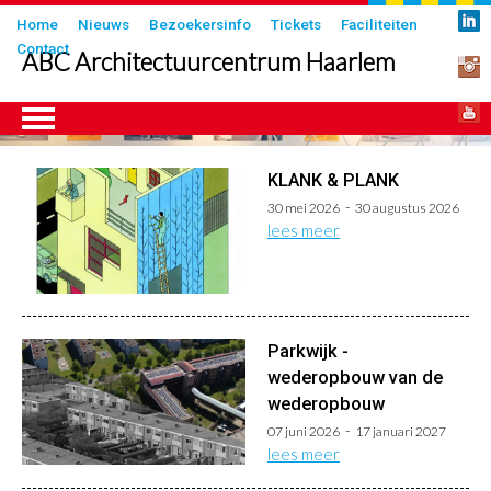
Overslaan
Submenu
Home
Nieuws
Bezoekersinfo
Tickets
Faciliteiten
en
Contact
in
ABC Architectuurcentrum Haarlem
naar
header
de
inhoud
gaan
KLANK & PLANK
ngen
30 mei 2026
30 augustus 2026
lees meer
Parkwijk -
wederopbouw van de
wederopbouw
07 juni 2026
17 januari 2027
lees meer