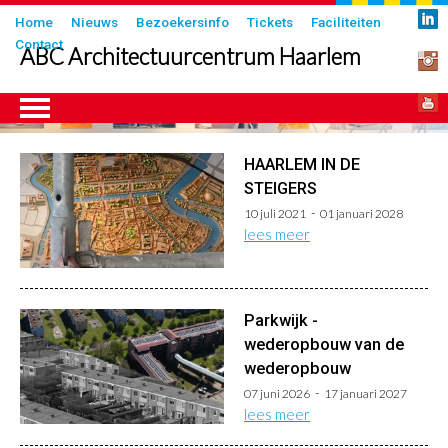
Overslaan
Submenu
Home
Nieuws
Bezoekersinfo
Tickets
Faciliteiten
en
Contact
in
ABC Architectuurcentrum Haarlem
naar
header
de
inhoud
gaan
HAARLEM IN DE
ngen
STEIGERS
10 juli 2021
01 januari 2028
lees meer
Parkwijk -
wederopbouw van de
wederopbouw
07 juni 2026
17 januari 2027
lees meer