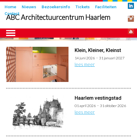
Overslaan
Submenu
Home
Nieuws
Bezoekersinfo
Tickets
Faciliteiten
en
Contact
in
ABC Architectuurcentrum Haarlem
naar
header
de
inhoud
gaan
Klein, Kleiner, Kleinst
ngen
14 juni 2026
31 januari 2027
lees meer
Haarlem vestingstad
01 april 2026
31 oktober 2026
lees meer