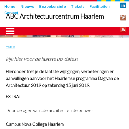
Overslaan
Submenu
Home
Nieuws
Bezoekersinfo
Tickets
Faciliteiten
en
Contact
in
ABC Architectuurcentrum Haarlem
naar
header
de
inhoud
gaan
Home
Kruimelpad
ngen
kijk hier voor de laatste up-dates!
Hieronder tref je de laatste wijzigingen, verbeteringen en
aanvullingen aan voor het Haarlemse programma Dag van de
Architectuur 2019 op zaterdag 15 juni 2019.
EXTRA:
Door de ogen van…de architect en de bouwer
Campus Nova College Haarlem