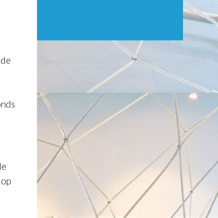
ede
onds
de
 op