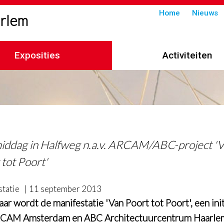
Submenu
Home
Nieuws
arlem
in
header
Exposities
Activiteiten
imelpad
iddag in Halfweg n.a.v. ARCAM/ABC-project '
 tot Poort'
tatie
11 september 2013
aar wordt de manifestatie 'Van Poort tot Poort', een init
RCAM Amsterdam en ABC Architectuurcentrum Haarle