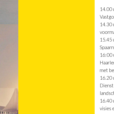
14.00 
Vastgo
14.30 
voorma
15.45 
Spaar
16:00 
Haarle
met be
16.20 u
Dienst
landsc
16.40 
visies 