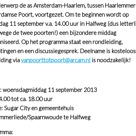
derwerp de as Amsterdam-Haarlem, tussen Haarlemmer
damse Poort, voortgezet. Om te beginnen wordt op
ag 11 september v.a. 14.00 uur in Halfweg (dus letterl
wege de twee poorten!) een bijzondere middag
niseerd. Op het programma staat een rondleiding,
htingen en een discussiegesprek. Deelname is kosteloo
ding via
vanpoorttotpoort@arcam.nl
is noodzakelijk!
: woensdagmiddag 11 september 2013
4.00 tot ca. 18.00 uur
e: Sugar City en gemeentehuis
mmerliede/Spaarnwoude te Halfweg
amma: