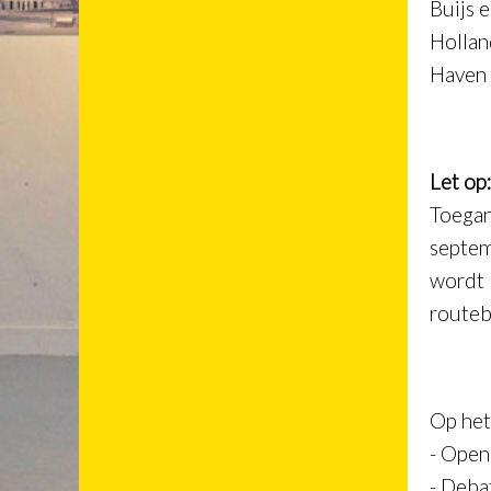
Buijs 
Hollan
Haven
Let op
Toegan
septem
wordt 
routeb
Op het
- Open
- Deba