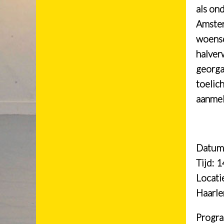
als on
Amster
woensd
halver
georga
toelic
aanmel
Datum
Tijd: 1
Locati
Haarle
Progr