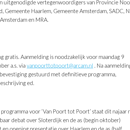
en uitgenodigde vertegenwoordigers van Provincie No
d, Gemeente Haarlem, Gemeente Amsterdam, SADC, N
 Amsterdam en MRA.
:
g gratis. Aanmelding is noodzakelijk voor maandag 9
ber a.s. via
vanpoorttotpoort@arcam.nl
. Na aanmeldin
bevestiging gestuurd met definitieve programma,
eschrijving ed.
 programma voor ‘Van Poort tot Poort’ staat dit najaar 
baar debat over Sloterdijk en de as (begin oktober)
t en opening presentatie over Haarlem en de as (half