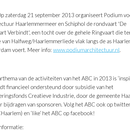
Op zaterdag 21 september 2013 organiseert Podium vo
ectuur Haarlemmermeer en Schiphol de rondvaart 'De
art Verbindt', een tocht over de gehele Ringvaart die te
 van Halfweg/Haarlemmerliede vlak langs de as Haarle
dam voert. Meer info:
www.podiumarchitectuur.nl
.
rthema van de activiteiten van het ABC in 2013 is ‘inspi
dt financieel ondersteund door subsidie van het
eringsfonds Creatieve Industrie, door de gemeente Ha
r bijdragen van sponsoren. Volg het ABC ook op twitte
aarlem) en ‘like’ het ABC op facebook!
nformatie: