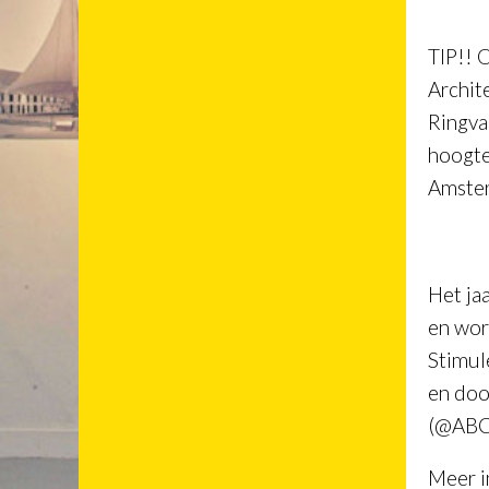
TIP!! 
Archit
Ringva
hoogte
Amster
Het jaa
en wor
Stimul
en doo
(@ABCH
Meer i