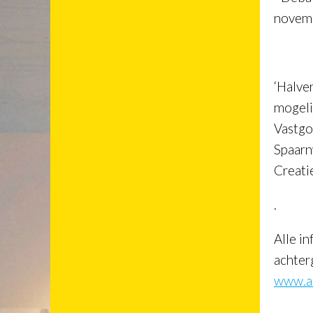
novem
‘Halve
mogeli
Vastgo
Spaarn
Creati
.
Alle i
achter
www.ar