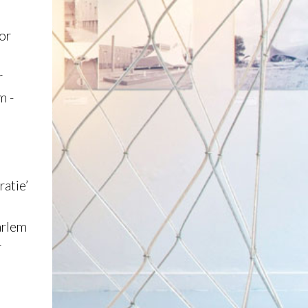
or
r
m -
ratie’
arlem
r