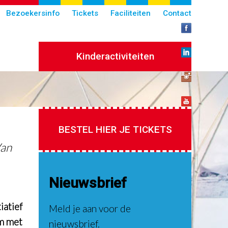
Bezoekersinfo
Tickets
Faciliteiten
Contact
Kinderactiviteiten
BESTEL HIER JE TICKETS
Van
Nieuwsbrief
iatief
Meld je aan voor de
m met
nieuwsbrief.