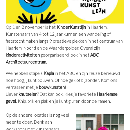
Op 1 en 2 november is het
KinderKunstlijn
in Haarlem.
Kunstenaars van 4 tot 12 jaar kunnen een wandeling of
fietstocht maken langs 9 creatieve plekken in het centrum van
Haarlem, Noord en de Waarderpolder. Overal zijn
kinderactiviteiten
georganiseerd, ook in het
ABC
Architectuurcentrum
.
We hebben stapels
Kapla
in het ABC en zijn reuze benieuwd
hoe hoog jij kunt bouwen. Of hoe gek of bijzonder. Kom ons
verrassen met je
bouwkunsten
!
Liever
knutselen
? Dat kan ook. Kies je favoriete
Haarlemse
gevel
. Knip, prik en plak en je kunt gluren door de ramen.
Op de andere locaties is nog veel
meer te doen. Denk aan
workshops met kunstenaars,