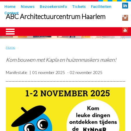
Overslaan
Submenu
Home
Nieuws
Bezoekersinfo
Tickets
Faciliteiten
en
Contact
in
ABC Architectuurcentrum Haarlem
naar
header
de
inhoud
gaan
Home
Kruimelpad
ngen
Kom bouwen met Kapla en huizenmaskers maken!
Manifestatie
01 november 2025
02 november 2025