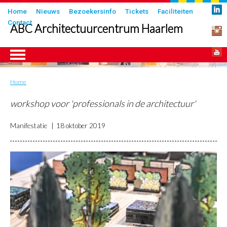
Overslaan
Submenu
Home
Nieuws
Bezoekersinfo
Tickets
Faciliteiten
en
Contact
in
ABC Architectuurcentrum Haarlem
naar
header
de
inhoud
gaan
Home
Kruimelpad
ngen
workshop voor 'professionals in de architectuur'
Manifestatie
18 oktober 2019