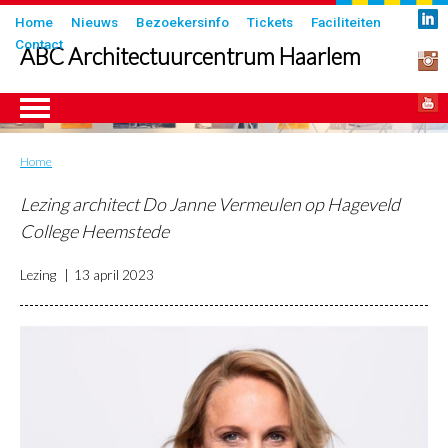
Overslaan
Submenu
Home
Nieuws
Bezoekersinfo
Tickets
Faciliteiten
en
Contact
in
ABC Architectuurcentrum Haarlem
naar
header
de
inhoud
gaan
Home
Kruimelpad
ngen
Lezing architect Do Janne Vermeulen op Hageveld
College Heemstede
Lezing
13 april 2023