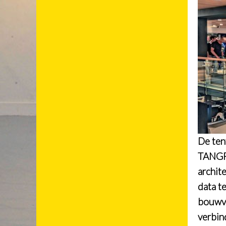
De ten
TANGRA
archit
data te
bouwvo
verbin