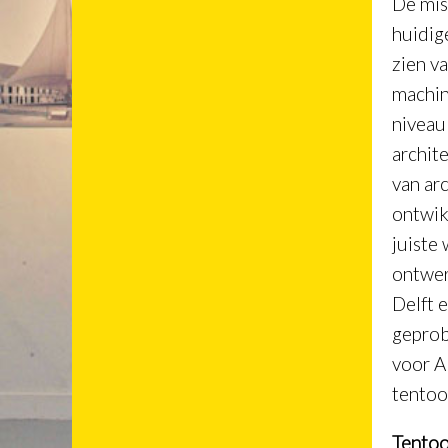
De mis
huidig
zien v
machin
niveau
archit
van ar
ontwik
juiste
ontwer
Delft 
geprob
voor A
tentoo
Tentoo