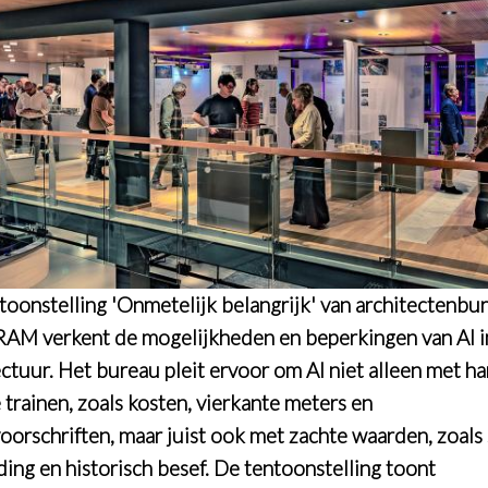
toonstelling 'Onmetelijk belangrijk' van architectenbu
M verkent de mogelijkheden en beperkingen van AI i
ectuur. Het bureau pleit ervoor om AI niet alleen met h
 trainen, zoals kosten, vierkante meters en
orschriften, maar juist ook met zachte waarden, zoals 
ding en historisch besef. De tentoonstelling toont