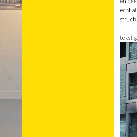
en bee
echt a
struct
tekst 