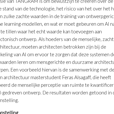
sie van TANGRAM is om bewustzijn te creëren over de
e stand van de technologie, het risico van het over het 
an zulke zachte waarden in de training van ontwerpgeri
e learning-modellen, en wat er moet gebeuren om AI na
 te tillen waar het echt waarde kan toevoegen aan
ectonisch ontwerp. Als hoeders van de menselijke, zacht
chitectuur, moeten architecten betrokken zijn bij de
keling van AI om ervoor te zorgen dat deze systemen d
 waarden leren om mensgerichte en duurzame architect
pen. Een voorbeeld hiervan is de samenwerking met d
en architectuur masterstudent Feras Alsagaff, die heeft
eerd de menselijke perceptie van ruimte te kwantifice
I-gedreven ontwerp. De resultaten worden getoond in 
nstelling.
nstelling