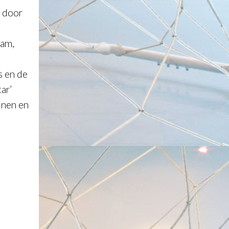
5 door
dam,
s en de
ar’
inen en