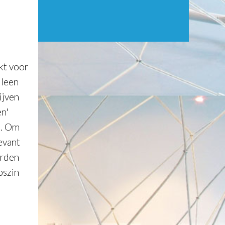
kt voor
lleen
ijven
n'
t. Om
evant
arden
pszin