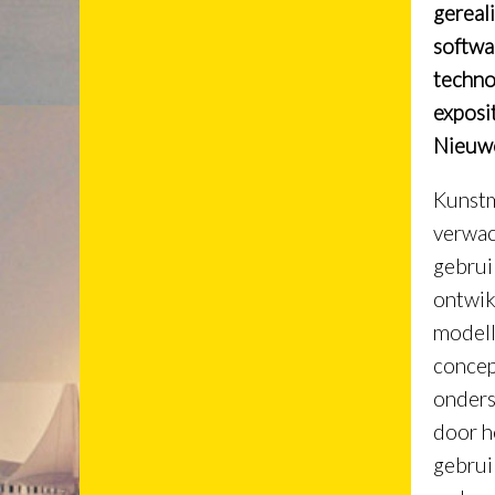
gereal
softwa
techno
exposi
Nieuwe
Kunstm
verwac
gebrui
ontwik
modell
concep
onders
door h
gebrui