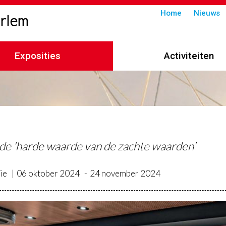
Submenu
Home
Nieuws
arlem
in
header
Exposities
Activiteiten
imelpad
de 'harde waarde van de zachte waarden’
ie
06 oktober 2024
24 november 2024