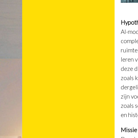
Hypot
AI-mod
comple
ruimte
leren 
deze d
zoals 
dergel
zijn v
zoals 
en his
Missie