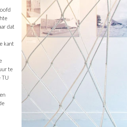
hoofd
chte
ar dat
e kant
e
uur te
e TU
ren
de