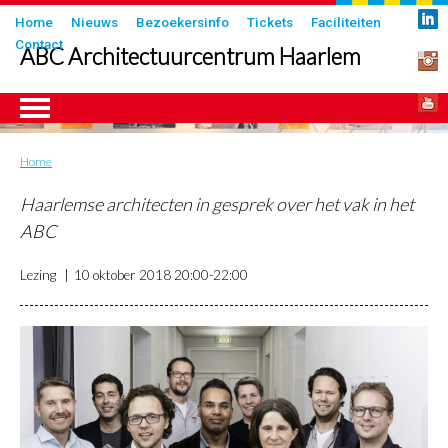
Overslaan
Submenu
Home
Nieuws
Bezoekersinfo
Tickets
Faciliteiten
en
Contact
in
ABC Architectuurcentrum Haarlem
naar
header
de
inhoud
gaan
Home
Kruimelpad
ngen
Haarlemse architecten in gesprek over het vak in het
ABC
Lezing
10 oktober 2018
20:00-22:00