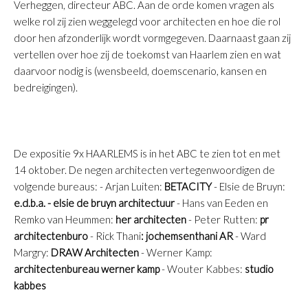
Verheggen, directeur ABC. Aan de orde komen vragen als
welke rol zij zien weggelegd voor architecten en hoe die rol
door hen afzonderlijk wordt vormgegeven. Daarnaast gaan zij
vertellen over hoe zij de toekomst van Haarlem zien en wat
daarvoor nodig is (wensbeeld, doemscenario, kansen en
bedreigingen).
De expositie 9x HAARLEMS is in het ABC te zien tot en met
14 oktober. De negen architecten vertegenwoordigen de
volgende bureaus: - Arjan Luiten:
BETACITY
- Elsie de Bruyn:
e.d.b.a. - elsie de bruyn architectuur
- Hans van Eeden en
Remko van Heummen:
her architecten
- Peter Rutten:
pr
architectenburo
- Rick Thani
: jochemsenthani AR
- Ward
Margry:
DRAW Architecten
- Werner Kamp:
architectenbureau werner kamp
- Wouter Kabbes:
studio
kabbes