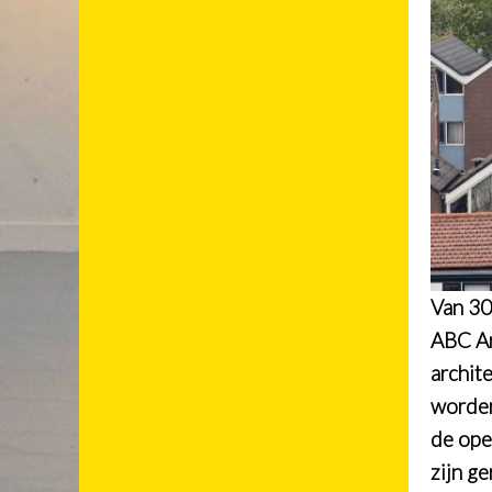
Van 30
ABC Ar
archit
worden
de ope
zijn ge