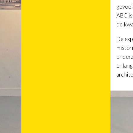
gevoel
ABC is
de kwa
De exp
Histor
onderz
onlang
archit