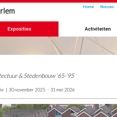
Submenu
Home
Nieuws
arlem
in
header
Exposities
Activiteiten
imelpad
tectuur & Stedenbouw ‘65-‘95
ie
30 november 2025
31 mei 2026