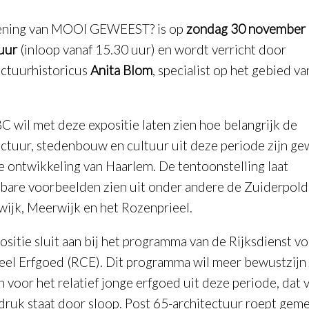
ening van MOOI GEWEEST? is op
zondag 30 november
uur
(inloop vanaf 15.30 uur) en wordt verricht door
ectuurhistoricus
Anita Blom
, specialist op het gebied v
C wil met deze expositie laten zien hoe belangrijk de
ectuur, stedenbouw en cultuur uit deze periode zijn ge
e ontwikkeling van Haarlem. De tentoonstelling laat
bare voorbeelden zien uit onder andere de Zuiderpold
ijk, Meerwijk en het Rozenprieel.
ositie sluit aan bij het programma van de Rijksdienst vo
eel Erfgoed (RCE). Dit programma wil meer bewustzijn
n voor het relatief jonge erfgoed uit deze periode, dat 
druk staat door sloop. Post 65-architectuur roept ge