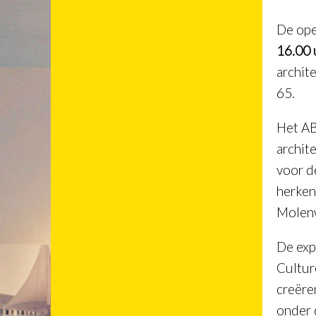
De op
16.00 
archit
65.
Het AB
archit
voor d
herken
Molenw
De exp
Cultur
creëre
onder 