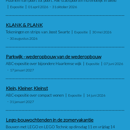
Haarlem van poort tot poort. Alle stadspoorten nu eindelijk in beeld
Expositie
01 april 2026
31 oktober 2026
KLANK & PLANK
Tekeningen en strips van Joost Swarte
Expositie
30 mei 2026
30 augustus 2026
Parkwijk - wederopbouw van de wederopbouw
ABC-expositie over bijzondere Haarlemse wijk
Expositie
07 juni 2026
17 januari 2027
Klein, Kleiner, Kleinst
ABC-expositie over compact wonen
Expositie
14 juni 2026
31 januari 2027
Lego-bouwochtenden in de zomervakantie
Bouwen met LEGO en LEGO Technic op dinsdag 11 en vrijdag 14