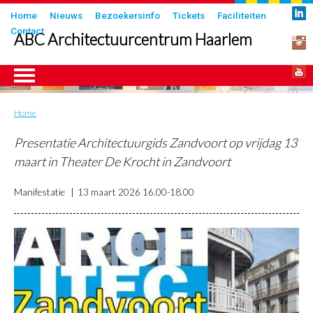
Overslaan
Submenu
Home
Nieuws
Bezoekersinfo
Tickets
Faciliteiten
en
Contact
in
ABC Architectuurcentrum Haarlem
naar
header
de
inhoud
gaan
Home
Kruimelpad
ngen
Presentatie Architectuurgids Zandvoort op vrijdag 13
maart in Theater De Krocht in Zandvoort
Manifestatie
13 maart 2026
16.00-18.00