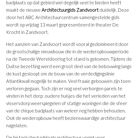
badplaats op dat gebied wel degelijk veel te bieden heeft
maakt de nieuwe
Architectuurgids Zandvoort
duidelijk. Deze
door het ABC Architectuurcentrum samengestelde gids
wordt op vrijdag 13 maart gepresenteerd in theater De
Krocht in Zandvoort.
Het aanzien van Zandvoort wordt vooral gedomineerd door
de grootschalige nieuwbouw die in de wederopbouwperiode
na de Tweede Wereldoorlog tot stand is gekomen. Tijdens de
Duitse bezetting werd een groot deel van de bebouwing langs
de kust gesloopt om de bouw van de verdedigingslinie
Atlantikwall mogelijk te maken. Veel fraaie gebouwen zijn toen
verloren gegaan. Toch zijn er nog veel verborgen parels te
vinden in het dorp: oudere huisjes die het verleden van het
vissersdorp weerspiegelen of statige woningen die de sfeer
van de chique badplaats van weleer nog hebben behouden.
Ook de wederopbouw heeft bezienswaardige architectuur
nagelaten.
De historische badplaatsarchitectuur vormt voor