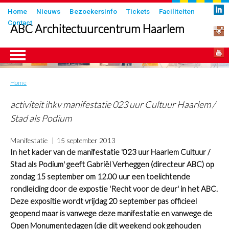
Overslaan
Submenu
Home
Nieuws
Bezoekersinfo
Tickets
Faciliteiten
en
Contact
in
ABC Architectuurcentrum Haarlem
naar
header
de
inhoud
gaan
Home
Kruimelpad
ngen
activiteit ihkv manifestatie 023 uur Cultuur Haarlem /
Stad als Podium
Manifestatie
15 september 2013
In het kader van de manifestatie '023 uur Haarlem Cultuur /
Stad als Podium' geeft Gabriël Verheggen (directeur ABC) op
zondag 15 september om 12.00 uur een toelichtende
rondleiding door de expostie 'Recht voor de deur' in het ABC.
Deze expositie wordt vrijdag 20 september pas officieel
geopend maar is vanwege deze manifestatie en vanwege de
Open Monumentedagen (die dit weekend ook gehouden