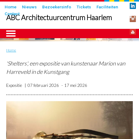
Overslaan
Submenu
Home
Nieuws
Bezoekersinfo
Tickets
Faciliteiten
en
Contact
in
ABC Architectuurcentrum Haarlem
naar
header
de
inhoud
gaan
Home
Kruimelpad
ngen
'Shelters', een expositie van kunstenaar Marion van
Harreveld in de Kunstgang
Expositie
07 februari 2026
17 mei 2026