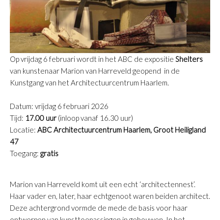
Op vrijdag 6 februari wordt in het ABC de expositie
Shelters
van kunstenaar Marion van Harreveld geopend in de
Kunstgang van het Architectuurcentrum Haarlem.
D
atum: vrijdag 6 februari 2026
Tijd:
17.00 uur
(inloop vanaf 16.30 uur)
L
ocatie:
ABC Architectuurcentrum Haarlem, Groot Heiligland
47
T
oegang:
gratis
Marion van Harreveld komt uit een echt ‘architectennest’.
Haar vader en, later, haar echtgenoot waren beiden architect.
Deze achtergrond vormde de mede de basis voor haar
ontwerpen van kunsttoepassingen in gebouwen. In het