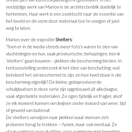
veelzijdige werk van Marion is de architectenblik duidelijk te
herkennen. Haar werk is een zoektocht naar de essentie van
het beeld en de vorm door materiaal toe te voegen of juist
weg te laten.
Marion over de expositie
Shelters
:
'Toen er in de media steeds meer foto’s waren te zien van
vluchtelingen en hun, vaak provisorische, behuizingen, ben ik
‘shelters’ gaan bouwen – plekken die bescherming bieden.
In
tentoonstelling
onderzoek ik het idee van beschutting: wat
betekent het om beschermd te zijn, en hoe kwetsbaar is die
bescherming eigenlijk? De kleine, geïmproviseerde
schuilplaatsen in deze serie zijn opgebouwd uit alledaagse,
vaak afgedankte materialen. Ze ogen tijdelijk en fragiel, alsof
ze elk moment kunnen verdwijnen onder invloed van weer, tijd
of geweld van buitenaf.
De shelters verwijzen naar plekken waar mensen zich
proberen terug te trekken — fysiek, maar ook mentaal. Ze
staan symbool voor vluchten, voor overleven met beperkte