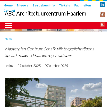
Overslaan
Submenu
Home
Nieuws
Bezoekersinfo
Tickets
Faciliteiten
en
Contact
in
ABC Architectuurcentrum Haarlem
naar
header
de
inhoud
gaan
Home
Kruimelpad
ngen
Masterplan Centrum Schalkwijk toegelicht tijdens
Spraakmakend Haarlem op 7 oktober
Lezing
07 oktober 2025
07 oktober 2025