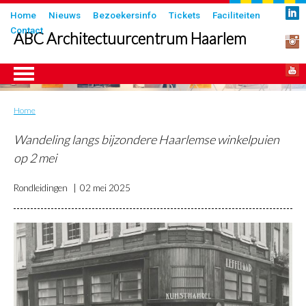
Overslaan
Submenu
Home
Nieuws
Bezoekersinfo
Tickets
Faciliteiten
en
Contact
in
ABC Architectuurcentrum Haarlem
naar
header
de
inhoud
gaan
Home
Kruimelpad
ngen
Wandeling langs bijzondere Haarlemse winkelpuien
op 2 mei
Rondleidingen
02 mei 2025