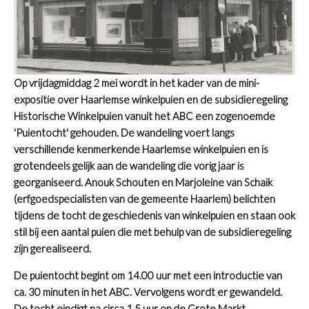
Op vrijdagmiddag 2 mei wordt in het kader van de mini-
expositie over Haarlemse winkelpuien en de subsidieregeling
Historische Winkelpuien vanuit het ABC een zogenoemde
'Puientocht' gehouden. De wandeling voert langs
verschillende kenmerkende Haarlemse winkelpuien en is
grotendeels gelijk aan de wandeling die vorig jaar is
georganiseerd. Anouk Schouten en Marjoleine van Schaik
(erfgoedspecialisten van de gemeente Haarlem) belichten
tijdens de tocht de geschiedenis van winkelpuien en staan ook
stil bij een aantal puien die met behulp van de subsidieregeling
zijn gerealiseerd.
De puientocht begint om 14.00 uur met een introductie van
ca. 30 minuten in het ABC. Vervolgens wordt er gewandeld.
De tocht eindigt na circa 1,5 uur op de Grote Markt.