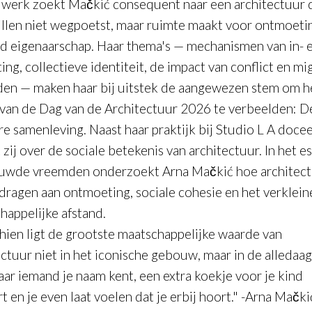
r werk zoekt Mačkić consequent naar een architectuur 
illen niet wegpoetst, maar ruimte maakt voor ontmoeti
d eigenaarschap. Haar thema's — mechanismen van in- 
ting, collectieve identiteit, de impact van conflict en mi
den — maken haar bij uitstek de aangewezen stem om h
van de Dag van de Architectuur 2026 te verbeelden:
D
ire samenleving
. Naast haar praktijk bij Studio L A doce
t zij over de sociale betekenis van architectuur. In het e
ouwde vreemden
onderzoekt Arna Mačkić hoe architec
jdragen aan ontmoeting, sociale cohesie en het verklein
happelijke afstand.
hien ligt de grootste maatschappelijke waarde van
ectuur niet in het iconische gebouw, maar in de alledaa
aar iemand je naam kent, een extra koekje voor je kind
 en je even laat voelen dat je erbij hoort." -Arna Mački