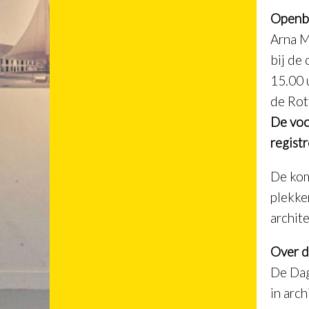
Openba
Arna M
bij de
15.00 u
de Rot
De voo
regist
De kom
plekke
archit
Over d
De Dag
in arc