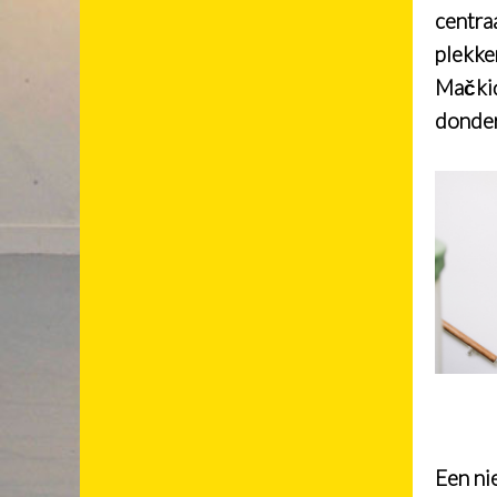
centra
plekke
Mačkić
donder
Een ni