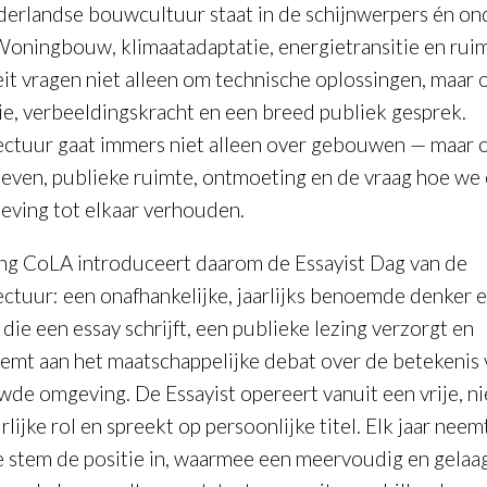
erlandse bouwcultuur staat in de schijnwerpers én on
Woningbouw, klimaatadaptatie, energietransitie en ruim
eit vragen niet alleen om technische oplossingen, maar
tie, verbeeldingskracht en een breed publiek gesprek.
ectuur gaat immers niet alleen over gebouwen — maar 
even, publieke ruimte, ontmoeting en de vraag hoe we 
eving tot elkaar verhouden.
ing CoLA introduceert daarom de
Essayist Dag van de
ectuur
: een onafhankelijke, jaarlijks benoemde denker 
die een essay schrijft, een publieke lezing verzorgt en
emt aan het maatschappelijke debat over de betekenis 
de omgeving. De Essayist opereert vanuit een vrije, ni
lijke rol en spreekt op persoonlijke titel. Elk jaar neem
 stem de positie in, waarmee een meervoudig en gelaa