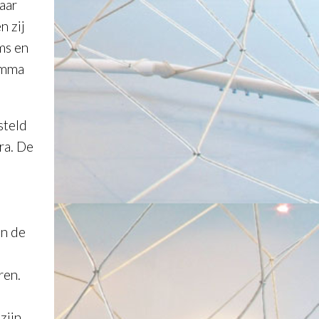
aar
n zij
ms en
ramma
steld
ra. De
an de
ren.
zijn