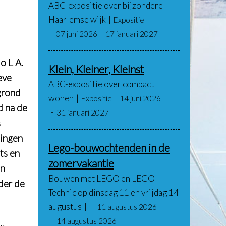
ABC-expositie over bijzondere
Haarlemse wijk
Expositie
07 juni 2026
17 januari 2027
o L A.
Klein, Kleiner, Kleinst
eve
ABC-expositie over compact
rgrond
wonen
Expositie
14 juni 2026
d na de
31 januari 2027
s
dingen
Lego-bouwochtenden in de
ts
en
zomervakantie
en
Bouwen met LEGO en LEGO
der de
Technic op dinsdag 11 en vrijdag 14
augustus
11 augustus 2026
14 augustus 2026