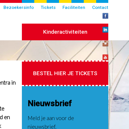
Bezoekersinfo
Tickets
Faciliteiten
Contact
Kinderactiviteiten
BESTEL HIER JE TICKETS
ntra in
Nieuwsbrief
te
od en
Meld je aan voor de
k
nieuwsbrief.