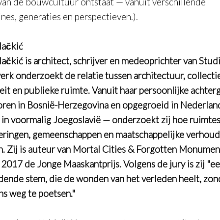
van de bouwcultuur ontstaat — vanuit verschillende
ines, generaties en perspectieven.
).
Mačkić
ačkić is architect, schrijver en medeoprichter van Studi
erk onderzoekt de relatie tussen architectuur, collecti
teit en publieke ruimte. Vanuit haar persoonlijke achte
ren in Bosnië-Herzegovina en opgegroeid in Nederlan
 in voormalig Joegoslavië — onderzoekt zij hoe ruimte
eringen, gemeenschappen en maatschappelijke verhou
. Zij is auteur van
Mortal Cities & Forgotten Monumen
 2017 de Jonge Maaskantprijs. Volgens de jury is zij "e
dende stem, die de wonden van het verleden heelt, zon
ens weg te poetsen."