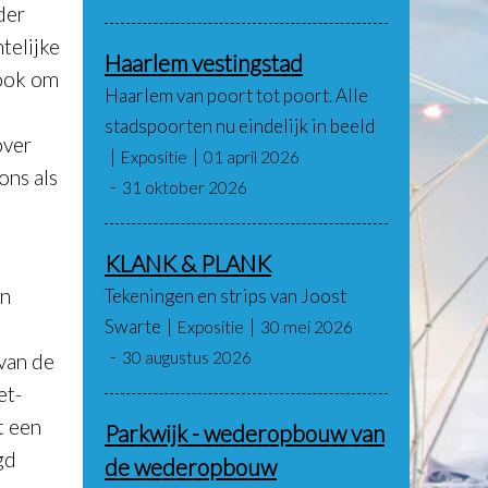
der
telijke
Haarlem vestingstad
 ook om
Haarlem van poort tot poort. Alle
stadspoorten nu eindelijk in beeld
over
Expositie
01 april 2026
ons als
31 oktober 2026
KLANK & PLANK
en
Tekeningen en strips van Joost
Swarte
Expositie
30 mei 2026
30 augustus 2026
van de
et-
t een
Parkwijk - wederopbouw van
gd
de wederopbouw