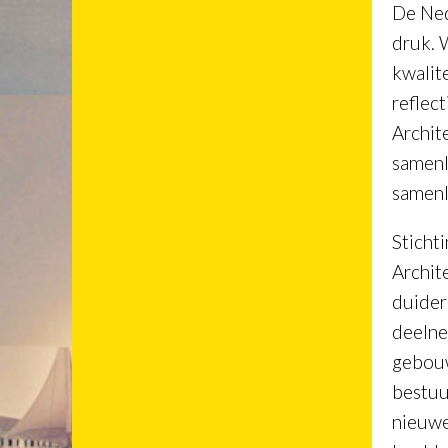
De Ned
druk. 
kwalit
reflec
Archit
samenl
samenl
Sticht
Archit
duider 
deelne
gebouw
bestuur
nieuwe