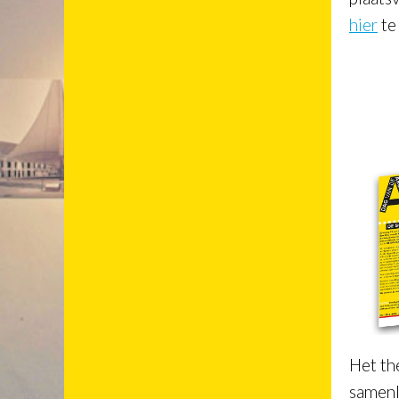
hier
te
Het th
samenl