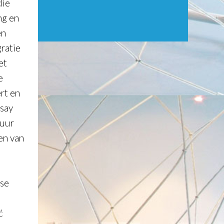
die
ng en
en
gratie
et
e
ert en
ssay
tuur
en van
gse
ć