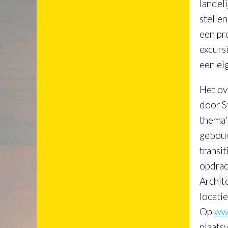
landeli
stelle
een pr
excurs
een eig
Het ov
door S
thema'
gebouw
transi
opdrac
Archit
locati
Op
www
plaats