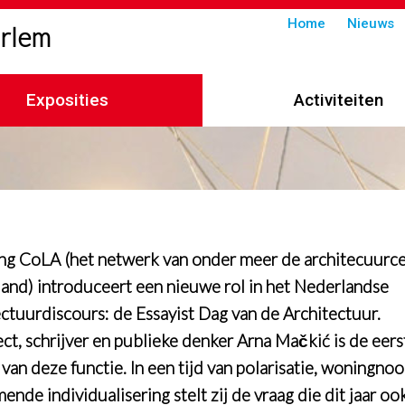
Submenu
Home
Nieuws
arlem
in
header
Exposities
Activiteiten
imelpad
ing CoLA (het netwerk van onder meer de architecuurce
and) introduceert een nieuwe rol in het Nederlandse
ectuurdiscours: de Essayist Dag van de Architectuur.
ect, schrijver en publieke denker Arna Mačkić is de eers
 van deze functie. In een tijd van polarisatie, woningno
nde individualisering stelt zij de vraag die dit jaar oo