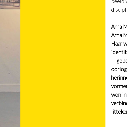
beeld 
discipl
Arna 
Arna M
Haar w
identi
— gebo
oorlog
herinn
vormen
won in
verbin
littek