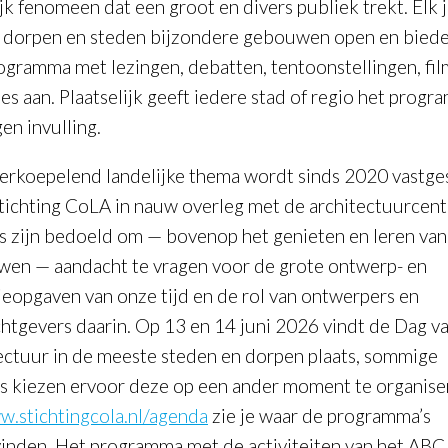
jk fenomeen dat een groot en divers publiek trekt. Elk j
n dorpen en steden bijzondere gebouwen open en biede
ogramma met lezingen, debatten, tentoonstellingen, fil
ies aan. Plaatselijk geeft iedere stad of regio het prog
en invulling.
erkoepelend landelijke thema wordt sinds 2020 vastge
tichting CoLA in nauw overleg met de architectuurcent
s zijn bedoeld om — bovenop het genieten en leren van
en — aandacht te vragen voor de grote ontwerp- en
tieopgaven van onze tijd en de rol van ontwerpers en
htgevers daarin. Op 13 en 14 juni 2026 vindt de Dag v
ectuur in de meeste steden en dorpen plaats, sommige
es kiezen ervoor deze op een ander moment te organise
.stichtingcola.nl/agenda
zie je waar de programma’s
vinden. Het programma met de activiteiten van het ABC 