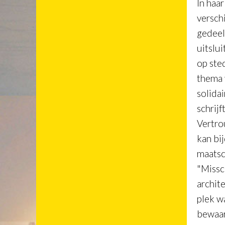
In haa
versch
gedeel
uitslui
op ste
thema 
solida
schrijf
Vertr
kan bi
maatsc
"Missc
archit
plek w
bewaart