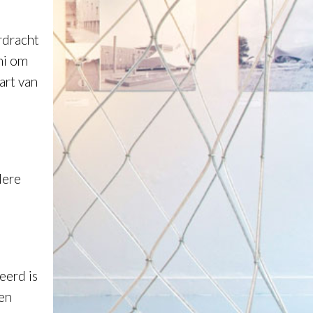
rdracht
ni om
art van
dere
eerd is
een