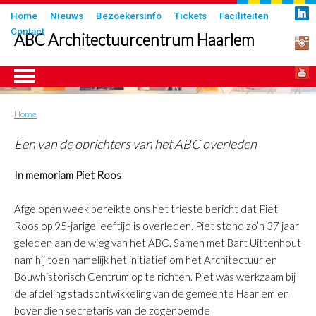
Overslaan
Submenu
Home
Nieuws
Bezoekersinfo
Tickets
Faciliteiten
en
Contact
in
ABC Architectuurcentrum Haarlem
naar
header
de
inhoud
gaan
Home
Kruimelpad
ngen
Een van de oprichters van het ABC overleden
In memoriam Piet Roos
Afgelopen week bereikte ons het trieste bericht dat Piet
Roos op 95-jarige leeftijd is overleden. Piet stond zo’n 37 jaar
geleden aan de wieg van het ABC. Samen met Bart Uittenhout
nam hij toen namelijk het initiatief om het Architectuur en
Bouwhistorisch Centrum op te richten. Piet was werkzaam bij
de afdeling stadsontwikkeling van de gemeente Haarlem en
bovendien secretaris van de zogenoemde