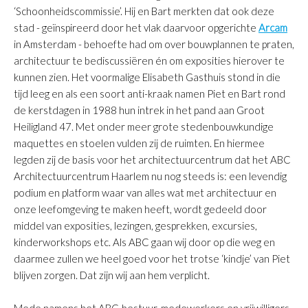
‘Schoonheidscommissie’. Hij en Bart merkten dat ook deze
stad - geïnspireerd door het vlak daarvoor opgerichte
Arcam
in Amsterdam - behoefte had om over bouwplannen te praten,
architectuur te bediscussiëren én om exposities hierover te
kunnen zien. Het voormalige Elisabeth Gasthuis stond in die
tijd leeg en als een soort anti-kraak namen Piet en Bart rond
de kerstdagen in 1988 hun intrek in het pand aan Groot
Heiligland 47. Met onder meer grote stedenbouwkundige
maquettes en stoelen vulden zij de ruimten. En hiermee
legden zij de basis voor het architectuurcentrum dat het ABC
Architectuurcentrum Haarlem nu nog steeds is: een levendig
podium en platform waar van alles wat met architectuur en
onze leefomgeving te maken heeft, wordt gedeeld door
middel van exposities, lezingen, gesprekken, excursies,
kinderworkshops etc. Als ABC gaan wij door op die weg en
daarmee zullen we heel goed voor het trotse ‘kindje’ van Piet
blijven zorgen. Dat zijn wij aan hem verplicht.