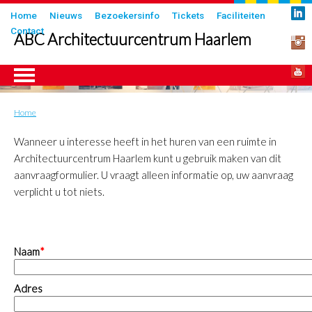
Overslaan
Submenu
Home
Nieuws
Bezoekersinfo
Tickets
Faciliteiten
en
Contact
in
ABC Architectuurcentrum Haarlem
naar
header
de
inhoud
gaan
Home
Kruimelpad
ngen
Wanneer u interesse heeft in het huren van een ruimte in
Architectuurcentrum Haarlem kunt u gebruik maken van dit
aanvraagformulier. U vraagt alleen informatie op, uw aanvraag
verplicht u tot niets.
Naam
Adres