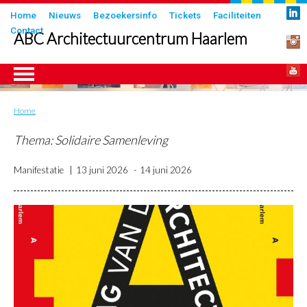
Overslaan
Submenu
Home
Nieuws
Bezoekersinfo
Tickets
Faciliteiten
en
Contact
in
ABC Architectuurcentrum Haarlem
naar
header
de
inhoud
gaan
Home
Kruimelpad
ngen
Thema: Solidaire Samenleving
Manifestatie
13 juni 2026
14 juni 2026