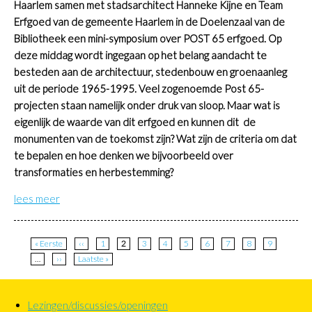
Haarlem samen met stadsarchitect Hanneke Kijne en Team
Erfgoed van de gemeente Haarlem in de Doelenzaal van de
Bibliotheek een mini-symposium over POST 65 erfgoed. Op
deze middag wordt ingegaan op het belang aandacht te
besteden aan de architectuur, stedenbouw en groenaanleg
uit de periode 1965-1995. Veel zogenoemde Post 65-
projecten staan namelijk onder druk van sloop. Maar wat is
eigenlijk de waarde van dit erfgoed en kunnen dit de
monumenten van de toekomst zijn? Wat zijn de criteria om dat
te bepalen en hoe denken we bijvoorbeeld over
transformaties en herbestemming?
lees meer
Paginatie
Eerste
« Eerste
Vorige
‹‹
Page
1
Huidige
2
Page
3
Page
4
Page
5
Page
6
Page
7
Page
8
Page
9
pagina
pagina
pagina
…
Volgende
››
Laatste
Laatste »
pagina
pagina
Lezingen/discussies/openingen
Primaire