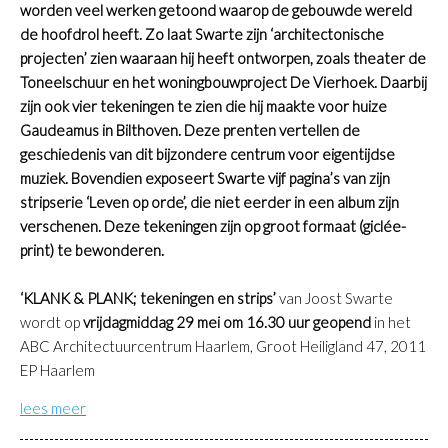
worden veel werken getoond waarop de gebouwde wereld
de hoofdrol heeft. Zo laat Swarte zijn ‘architectonische
projecten’ zien waaraan hij heeft ontworpen, zoals theater de
Toneelschuur en het woningbouwproject De Vierhoek. Daarbij
zijn ook vier tekeningen te zien die hij maakte voor huize
Gaudeamus in Bilthoven. Deze prenten vertellen de
geschiedenis van dit bijzondere centrum voor eigentijdse
muziek. Bovendien exposeert Swarte vijf pagina’s van zijn
stripserie ‘Leven op orde’, die niet eerder in een album zijn
verschenen. Deze tekeningen zijn op groot formaat (giclée-
print) te bewonderen.
‘KLANK & PLANK; tekeningen en strips’
van Joost Swarte
wordt op
vrijdagmiddag 29 mei om 16.30 uur geopend
in het
ABC Architectuurcentrum Haarlem, Groot Heiligland 47, 2011
EP Haarlem
lees meer