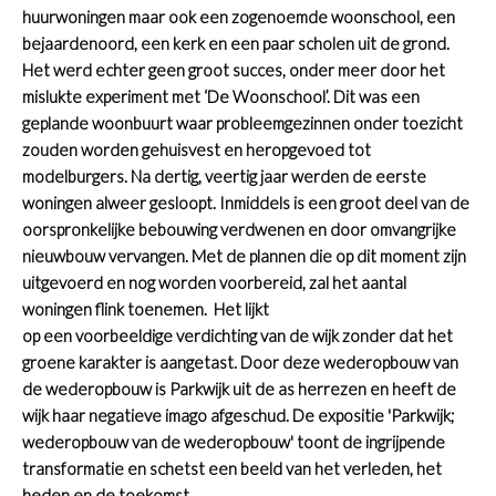
huurwoningen maar ook een zogenoemde woonschool, een
bejaardenoord, een kerk en een paar scholen uit de grond.
Het werd echter geen groot succes, onder meer door het
mislukte experiment met ‘De Woonschool’. Dit was een
geplande woonbuurt waar probleemgezinnen onder toezicht
zouden worden gehuisvest en heropgevoed tot
modelburgers. Na dertig, veertig jaar werden de eerste
woningen alweer gesloopt. Inmiddels is een groot deel van de
oorspronkelijke bebouwing verdwenen en door omvangrijke
nieuwbouw vervangen.
Met de plannen die op dit moment zijn
uitgevoerd en nog worden voorbereid, zal het aantal
woningen flink toenemen.
Het lijkt
op een voorbeeldige verdichting van de wijk zonder dat het
groene karakter is aangetast.
Door deze wederopbouw van
de wederopbouw is Parkwijk uit de as herrezen en heeft de
wijk haar negatieve imago afgeschud.
De expositie 'Parkwijk;
wederopbouw van de wederopbouw' toont de ingrijpende
transformatie en schetst een beeld van het verleden, het
heden en de toekomst.