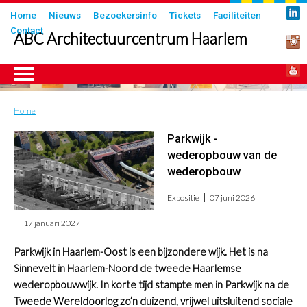
Overslaan
Submenu
Home
Nieuws
Bezoekersinfo
Tickets
Faciliteiten
en
Contact
in
ABC Architectuurcentrum Haarlem
naar
header
de
inhoud
gaan
Home
Kruimelpad
ngen
Parkwijk -
wederopbouw van de
wederopbouw
Expositie
07 juni 2026
17 januari 2027
Parkwijk in Haarlem-Oost is een bijzondere wijk. Het is na
Sinnevelt in Haarlem-Noord de tweede Haarlemse
wederopbouwwijk.
In korte tijd stampte men in Parkwijk na de
Tweede Wereldoorlog zo’n duizend, vrijwel uitsluitend sociale