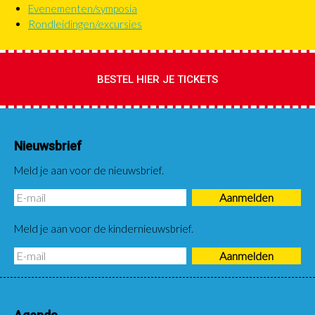
Evenementen/symposia
links
Rondleidingen/excursies
lvl
2&3
BESTEL HIER JE TICKETS
Nieuwsbrief
Meld je aan voor de nieuwsbrief.
Meld je aan voor de kindernieuwsbrief.