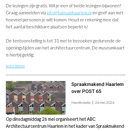
De lezingen zijn gratis. Wil je een of beide lezingen bijwonen?
G
raag aanmelden via
info@tuinvanhaarlem.nl
en geef aan met
hoeveel personen je wilt komen. Houd er rekening mee dat
het aantal beschikbare plaatsen beperkt is!
De tentoonstelling is tot 31 mei te bezoeken gedurende de
openingstijden van het architectuurcentrum. De museumkaart
is hierbij geldig.
lees meer
Spraakmakend Haarlem
over POST 65
Manifestatie
26 mei 2026
Op dinsdagmiddag 26 mei organiseert het ABC
Architectuurcentrum Haarlem in het kader van Spraakmakend