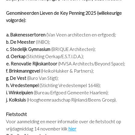
Genomineerden Lieven de Key Penning 2025 (willekeurige
volgorde):
a. Bakenessertoren
(Van Veen architecten en erfgoed);
b.
De Meester
(INBO);
c. Stedelijk Gymnasium
(BRIQUE Architecten);
d.
Oerkap
(Stichting Oerkap/E.S.T.I.D.A.);
e.
Renovatie Rijkskantoor
(MVSA Architects/Beyond Space);
f.
Brinkmanngevel
(HeikoHulsker & Partners);
g. De Vest
(Buro Van Stigt);
h.
Vredestempel
(Stichting Vredestempel 1648);
i.
Winkelpuien
(Bureau Erfgoed Gemeente Haarlem);
j. Kolksluis
(Hoogheemraadschap Rijnland/Beens Groep).
Fietstocht
Voor aanmelding en meer informatie over de fietstocht op
vrijdagmiddag 14 november klik
hier