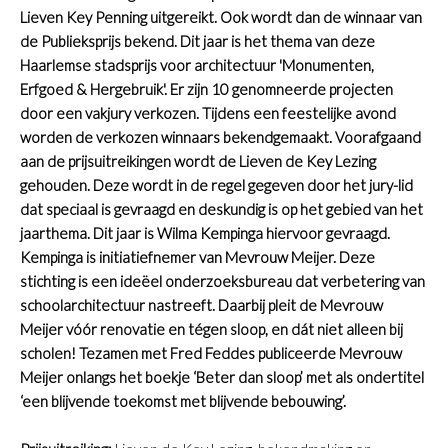
Lieven Key Penning uitgereikt. Ook wordt dan de winnaar van
de Publieksprijs bekend. Dit jaar is het thema van deze
Haarlemse stadsprijs voor architectuur 'Monumenten,
Erfgoed & Hergebruik'. Er zijn 10 genomneerde projecten
door een vakjury verkozen. Tijdens een feestelijke avond
worden de verkozen winnaars bekendgemaakt.
Voorafgaand
aan de prijsuitreikingen wordt de Lieven de Key Lezing
gehouden. Deze wordt in de regel gegeven door het jury-lid
dat speciaal is gevraagd en deskundig is op het gebied van het
jaarthema. Dit jaar is Wilma Kempinga hiervoor gevraagd.
Kempinga is initiatiefnemer van Mevrouw Meijer. Deze
stichting is een ideëel onderzoeksbureau dat verbetering van
schoolarchitectuur nastreeft. Daarbij pleit de Mevrouw
Meijer vóór renovatie en tégen sloop, en dát niet alleen bij
scholen! Tezamen met Fred Feddes publiceerde Mevrouw
Meijer onlangs het boekje ‘Beter dan sloop’ met als ondertitel
‘een blijvende toekomst met blijvende bebouwing’.