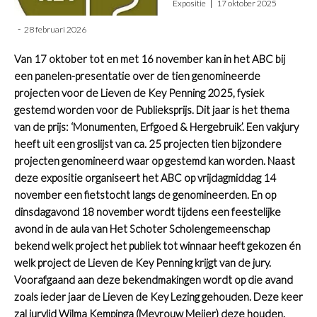
Expositie
17 oktober 2025
28 februari 2026
Van 17 oktober tot en met 16 november kan in het ABC bij
een panelen-presentatie over de tien genomineerde
projecten voor de Lieven de Key Penning 2025, fysiek
gestemd worden voor de Publieksprijs. Dit jaar is het thema
van de prijs: ‘Monumenten, Erfgoed & Hergebruik’. Een vakjury
heeft uit een groslijst van ca. 25 projecten tien bijzondere
projecten genomineerd waar op gestemd kan worden. Naast
deze expositie organiseert het ABC op vrijdagmiddag 14
november een fietstocht langs de genomineerden. En op
dinsdagavond 18 november wordt tijdens een feestelijke
avond in de aula van Het Schoter Scholengemeenschap
bekend welk project het publiek tot winnaar heeft gekozen én
welk project de Lieven de Key Penning krijgt van de jury.
Voorafgaand aan deze bekendmakingen wordt op die avand
zoals ieder jaar de Lieven de Key Lezing gehouden. Deze keer
zal jurylid Wilma Kempinga (Mevrouw Meijer) deze houden.