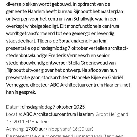
diverse plekken wordt gebouwd. In opdracht van de
gemeente Haarlem heeft bureau Rijnboutt het masterplan
ontworpen voor het centrum van Schalkwijk, waarin een
overkapt winkelgebied ligt. Dit monofunctionele centrum
wordt getransformeerd tot een gemengd en levendig
stadsdeelhart. Tijdens de Spraakmakend Haarlem-
presentatie op dinsdagmiddag 7 oktober vertellen architect-
stedenbouwkundige Frederik Vermeesch en senior
stedenbouwkundig ontwerper Stella Groenewoud van
Rijnboutt uitvoerig over het ontwerp. Na afloop van hun
presentatie gaan stadsarchitect Hanneke Kijne en Gabriël
Verheggen, directeur ABC Architectuurcentrum Haarlem, met
hen in gesprek.
Datum:
dinsdagmiddag 7 oktober 2025
Locatie:
ABC Architectuurcentrum Haarlem
, Groot Heiligland
47, 2011 EP Haarlem
Aanvang:
17:00 uur
(inloop vanaf 16:30 uur)
De presentatie duurt ongeveer 1 uur met aansluitend een