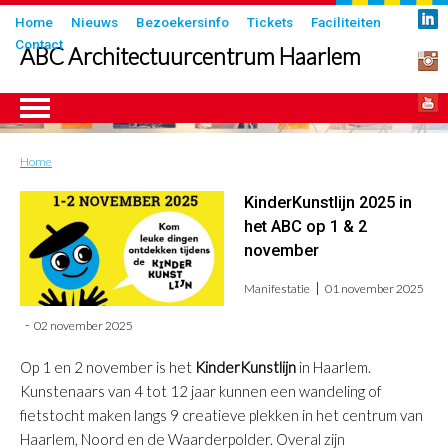
Overslaan
Submenu
Home
Nieuws
Bezoekersinfo
Tickets
Faciliteiten
en
Contact
in
ABC Architectuurcentrum Haarlem
naar
header
de
inhoud
gaan
Home
Kruimelpad
ngen
KinderKunstlijn 2025 in
het ABC op 1 & 2
november
Manifestatie
01 november 2025
02 november 2025
Op 1 en 2 november is het
KinderKunstlijn
in Haarlem.
Kunstenaars van 4 tot 12 jaar kunnen een wandeling of
fietstocht maken langs 9 creatieve plekken in het centrum van
Haarlem, Noord en de Waarderpolder. Overal zijn