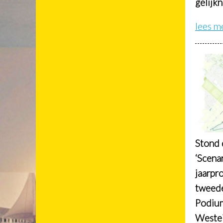
gelijk
lees m
Stond 
‘Scena
jaarpr
tweede
Podium
Westei