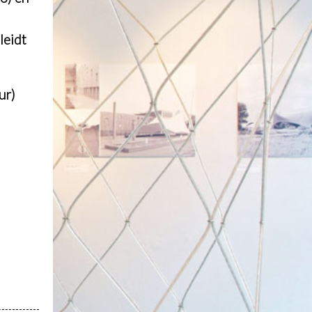
leidt
ur)