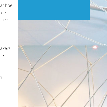
aar hoe
 de
, en
akers,
ren
n