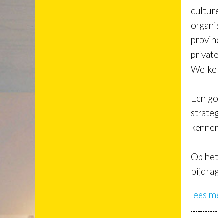
cultur
organi
provin
privat
Welke 
Een go
strate
kennen
O
p he
bijdra
lees m