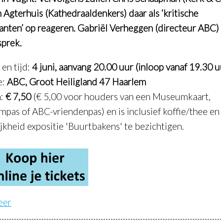
 Agterhuis (Kathedraaldenkers) daar als ‘kritische
tanten’ op reageren. Gabriël Verheggen (directeur ABC) 
sprek.
en tijd:
4 juni, aanvang 20.00 uur (inloop vanaf 19.30 u
e:
ABC, Groot Heiligland 47 Haarlem
n:
€ 7,50
(€ 5,00 voor houders van een Museumkaart,
mpas of ABC-vriendenpas) en is inclusief koffie/thee en
jkheid expositie 'Buurtbakens' te bezichtigen.
eer