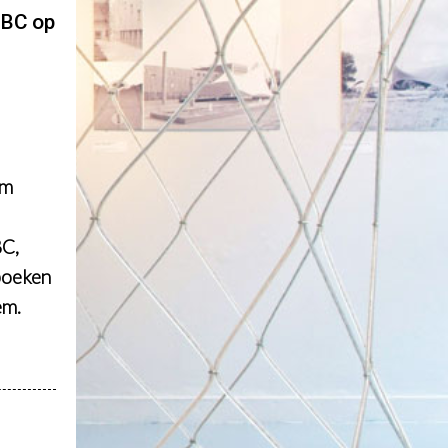
ABC op
um
BC,
boeken
em.