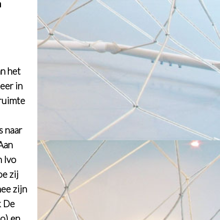
n
n het
eer in
kruimte
d
s naar
 Aan
 Ivo
e zij
ee zijn
k De
o) en