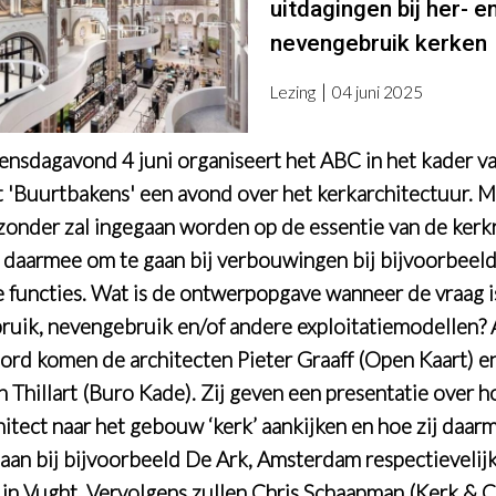
uitdagingen bij her- e
nevengebruik kerken
Lezing
04 juni 2025
nsdagavond 4 juni organiseert het ABC in het kader va
t 'Buurtbakens' een avond over het kerkarchitectuur. M
jzonder zal ingegaan worden op de essentie van de ker
 daarmee om te gaan bij verbouwingen bij bijvoorbeel
 functies. Wat is de ontwerpopgave wanneer de vraag i
ruik, nevengebruik en/of andere exploitatiemodellen?
ord komen de architecten Pieter Graaff (Open Kaart) en
 Thillart (Buro Kade). Zij geven een presentatie over ho
hitect naar het gebouw ‘kerk’ aankijken en hoe zij daarm
an bij bijvoorbeeld De Ark, Amsterdam respectievelij
 in Vught. Vervolgens zullen Chris Schaapman (Kerk & C