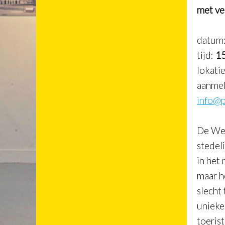
met ve
datum
tijd:
15
lokati
aanmel
info@p
De Wes
stedel
in het
maar he
slecht 
unieke
toeris