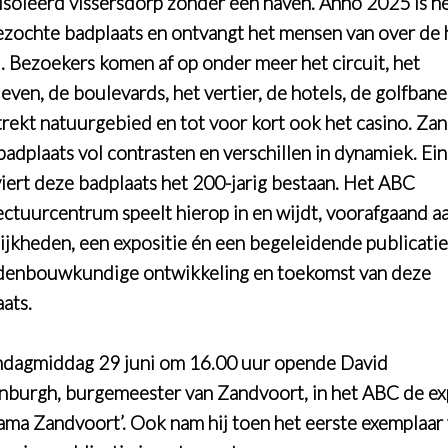
ïsoleerd vissersdorp zonder een haven. Anno 2025 is h
zochte badplaats en ontvangt het mensen van over de 
. Bezoekers komen af op onder meer het circuit, het
even, de boulevards, het vertier, de hotels, de golfbane
trekt natuurgebied en tot voor kort ook het casino. Za
 badplaats vol contrasten en verschillen in dynamiek. Ei
iert deze badplaats het 200-jarig bestaan. Het ABC
ectuurcentrum speelt hierop in en wijdt, voorafgaand a
lijkheden, een expositie én een begeleidende publicatie
denbouwkundige ontwikkeling en toekomst van deze
aats.
dagmiddag 29 juni om 16.00 uur opende David
burgh, burgemeester van Zandvoort, in het ABC de ex
ama Zandvoort’. Ook nam hij toen het eerste exemplaar