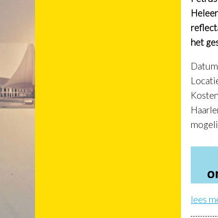
Heleen
reflec
het ge
Datum 
Locati
Koste
Haarle
mogeli
lees m