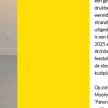
een ge
drukbe
wereld
strandl
uitges
is een
2025 v
Archit
feeste
de ste
kustpl
Op zon
Moolen
‘Panor