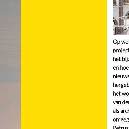
Op woe
projec
het bi
en hoe
nieuwe
hergeb
het wo
van den
als arc
omgega
Petrus