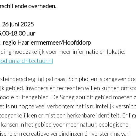
rschillende overheden.
:
26 juni 2025
.00-18.00 uur
e:
regio Haarlemmermeer/Hoofddorp
ding noodzakelijk v
oor meer informatie en lokatie:
odiumarchitectuur.nl
teinderscheg ligt pal naast Schiphol en is omgeven do
ijk gebied. Inwoners en recreanten willen kunnen onts
 mooie buitengebied. De Scheg zou dit gebied moeten zi
t is nu nog te veel verborgen: het is ruimtelijk versnip
toegankelijk en er mist een herkenbare identiteit. Er li
 kansen in het gebied voor meer natuur, ecologische,
tische en recreatieve verbindingen én versterking van