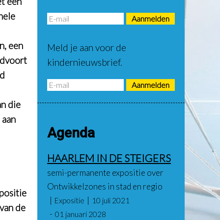
et een
hele
n, een
Meld je aan voor de
ndvoort
kindernieuwsbrief.
nd
an die
 aan
Agenda
HAARLEM IN DE STEIGERS
semi-permanente expositie over
Ontwikkelzones in stad en regio
positie
Expositie
10 juli 2021
 van de
01 januari 2028