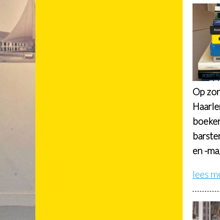
Op zon
Haarle
boeken
barste
en -ma
lees m