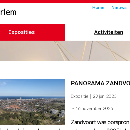
Submenu
Home
Nieuws
arlem
in
header
Exposities
Activiteiten
imelpad
PANORAMA ZANDVO
Expositie
29 juni 2025
16 november 2025
Zandvoort was oorspronk