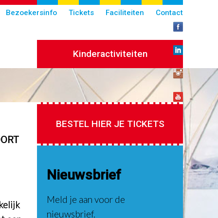
Bezoekersinfo
Tickets
Faciliteiten
Contact
Kinderactiviteiten
BESTEL HIER JE TICKETS
ORT
Nieuwsbrief
Meld je aan voor de
elijk
nieuwsbrief.