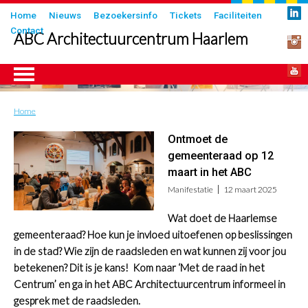
Overslaan
Submenu
Home
Nieuws
Bezoekersinfo
Tickets
Faciliteiten
en
Contact
in
ABC Architectuurcentrum Haarlem
naar
header
de
inhoud
gaan
Home
Kruimelpad
ngen
Ontmoet de
gemeenteraad op 12
maart in het ABC
Manifestatie
12 maart 2025
Wat doet de Haarlemse
gemeenteraad? Hoe kun je invloed uitoefenen op beslissingen
in de stad? Wie zijn de raadsleden en wat kunnen zij voor jou
betekenen? Dit is je kans! Kom naar ‘Met de raad in het
Centrum’ en ga in het ABC Architectuurcentrum informeel in
gesprek met de raadsleden.