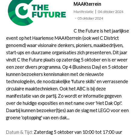
MAAKterrein
Manifestatie
04 oktober 2024
05 oktober 2024
C the Future is het jaarlijkse
event op het Haarlemse MAAKterrein (ook wel C District
genoemd) waar
visionaire denkers, pioniers, maakbedrijven,
start-ups en duurzame organisaties
zich presenteren. Dit jaar
vindt C the Future plaats op
zaterdag 5 oktober
en is er weer
een zeer divers programma. Op 4 (Business Day) en 5 oktober
kunnen bezoekers kennismaken met de
nieuwste
technologieën
, de noodzakelijke 'future skills' en verrassende
circulaire maaktechnieken
. Ook h
et ABC is bij deze
manifestatie van de partij. Zo wordt er informatie gegeven
over de huidige exposities en met name over 'Het Dak Op!'.
Daarbij
kunnen bezoeker(tjes) aan de slag met
LEGO voor een
groene 'optopping' van een dak...
Datum & Tijd:
Zaterdag 5 oktober van 10:00 tot 17:00 uur