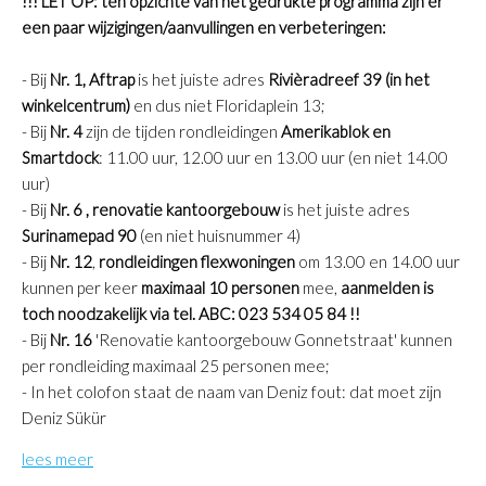
!!! LET OP: ten opzichte van het gedrukte programma zijn er
een paar wijzigingen/aanvullingen en verbeteringen:
- Bij
Nr. 1, Aftrap
is het juiste adres
Rivièradreef 39 (in het
winkelcentrum)
en dus niet Floridaplein 13;
- Bij
Nr. 4
zijn de tijden rondleidingen
Amerikablok en
Smartdock
: 11.00 uur, 12.00 uur en 13.00 uur (en niet 14.00
uur)
- Bij
Nr. 6 , renovatie kantoorgebouw
is het juiste adres
Surinamepad 90
(en niet huisnummer 4)
- Bij
Nr. 12
,
rondleidingen flexwoningen
om 13.00 en 14.00 uur
kunnen per keer
maximaal 10 personen
mee,
aanmelden is
toch noodzakelijk via tel. ABC: 023 534 05 84 !!
- Bij
Nr. 16
'Renovatie kantoorgebouw Gonnetstraat' kunnen
per rondleiding maximaal 25 personen mee;
- In het colofon staat de naam van Deniz fout: dat moet zijn
Deniz Sükür
lees meer