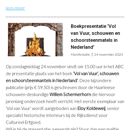
lees meer
Boekpresentatie 'Vol
van Vuur, schouwen en
schoorsteenmatels in
Nederland'
Manifestatie
24 november 2024
Op zondagmiddag 24 november vindt om 15.00 uur in het ABC
de presentatie plaats van het boek
‘Vol van Vuur’, schouwen
en schoorsteenmantels in Nederland’
. Deze bijzondere
publicatie (prijs € 59,50) is geschreven door de Haarlemse
schouwen-deskundige
Willem Schermerhorn
die hiervoor
jarenlang onderzoek heeft verricht. Het eerste exemplaar van
‘Vol van Vuur’ wordt aangeboden aan
Eloy Koldeweij
, senior
specialist historische interieurs bij de Rijksdienst voor
Cultureel Erfgoed.
Wil je bij de presentatie aanwezig zijn? Stuur dan een mailtje