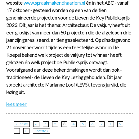
website
www.spraakmakendhaarlem.nl
én in het ABC - vanaf
17 oktober - gestemd worden op een van de tien
genomineerde projecten voor de Lieven de Key Publieksprijs
2023. Dit jaar is het thema: Architectuur. De vakjury heeft uit
een groslijst van meer dan 50 projecten die de afgelopen drie
jaar zijn gerealiseerd, er tien geselecteerd. Op dinsdagavond
21 november wordt tijdens een feestelijke avond in De
Koepel bekend welk project de vakjury tot winnaar heeft
gekozen én welk project de Publieksprijs ontvangt.
Voorafgaand aan deze bekendmakingen wordt dan ook -
traditioneel - de Lieven de Key Lezing gehouden. Dit jaar
spreekt architecte Marianne Loof (LEVS), tevens jurylid, die
lezing uit.
lees meer
Paginatie
Eerste
« Eerste
Vorige
‹‹
Page
1
Page
2
Huidige
3
Page
4
Page
5
Page
6
Page
7
Page
8
Page
9
pagina
pagina
pagina
…
Volgende
››
Laatste
Laatste »
pagina
pagina