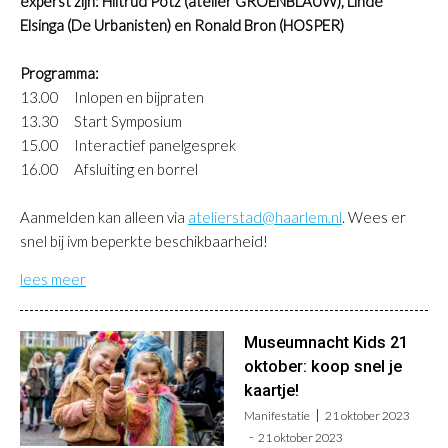
experst zijn:
Hiltrud Pötz (atelier GROENBLAUW), Linde
Elsinga (De Urbanisten) en Ronald Bron (HOSPER)
Programma:
13.00 Inlopen en bijpraten
13.30 Start Symposium
15.00 Interactief panelgesprek
16.00 Afsluiting en borrel
Aanmelden kan alleen via
atelierstad@haarlem.nl
. Wees er
snel bij ivm beperkte beschikbaarheid!
lees meer
Museumnacht Kids 21
oktober: koop snel je
kaartje!
Manifestatie
21 oktober 2023
21 oktober 2023