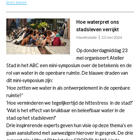
lees meer
Hoe waterpret ons
stadsleven verrijkt
Manifestatie
23 mei 2024
Op donderdagmiddag 23
mei organiseert Atelier
Stad in het ABC een mini-symposium over de betekenis en de
rol van water in de openbare ruimte. De blauwe draden van
dit mini-symposium zijn:
‘Hoe zetten we water in als ontwerpelement in de openbare
ruimte? ’
‘Hoe verminderen we tegelijkertijd de hittestress
in de stad?’
‘Wat is het effect van bruikbaar en beleefbaar water in de
stad op het stadsleven?’
Drie inspirerende experts geven hun visie op deze thema’s en
gaan aansluitend met aanwezigen hierover in gesprek. De drie