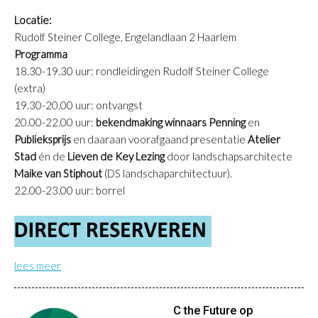
L
ocatie:
Rudolf Steiner College, Engelandlaan 2 Haarlem
Programma
18.30-19.30 uur: rondleidingen Rudolf Steiner College
(extra)
19.30-20.00 uur: ontvangst
20.00-22.00 uur:
bekendmaking winnaars Penning
en
Publieksprijs
en daaraan voorafgaand presentatie
Atelier
Stad
én de
Lieven de Key Lezing
door landschapsarchitecte
Maike van Stiphout
(DS landschaparchitectuur).
22.00-23.00 uur: borrel
lees meer
C the Future op