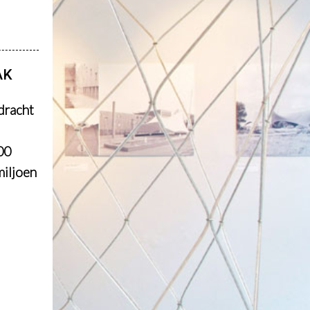
AK
dracht
00
miljoen