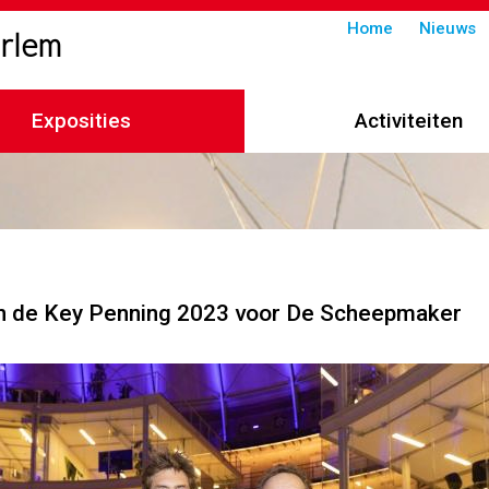
Submenu
Home
Nieuws
arlem
in
header
Exposities
Activiteiten
imelpad
n de Key Penning 2023 voor De Scheepmaker