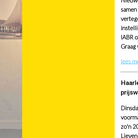
Nieuwe
samen 
verteg
instel
IABR oo
Graag 
lees m
Haarl
prijs
Dinsda
voorma
zo'n 2
Lieven