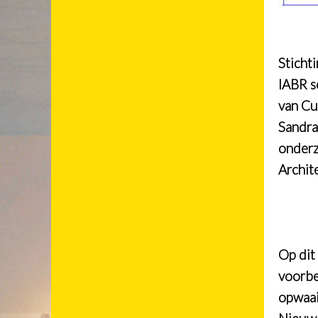
Sticht
IABR s
van Cu
Sandra
onderz
Archit
Op dit
voorbe
opwaai