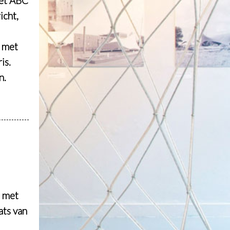
het ABC
cht,
n met
is.
n.
t met
ats van