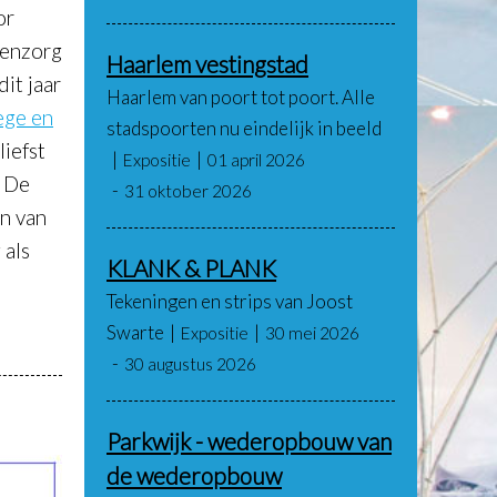
or
tenzorg
Haarlem vestingstad
it jaar
Haarlem van poort tot poort. Alle
ege en
stadspoorten nu eindelijk in beeld
liefst
Expositie
01 april 2026
. De
31 oktober 2026
en van
 als
KLANK & PLANK
Tekeningen en strips van Joost
Swarte
Expositie
30 mei 2026
30 augustus 2026
Parkwijk - wederopbouw van
de wederopbouw