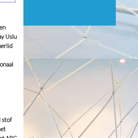
 en
ay Uslu
erlid
ionaal
 stof
het