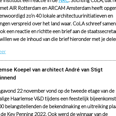
 Instituut een reactie in de
NRC
. Stichting CoLA, dat 
met AIR Rotterdam en ARCAM Amsterdam heeft opgeri
enwoordigd zo’n 40 lokale architectuurinitiatieven en
lingen verspreid over het land waar. CoLA schreef same
k een reactie en richtte een brief aan de staatssecretar
willen we de inhoud van die brief hieronder met je dele
eer
emse Koepel van architect André van Stigt
winnend
gavond 22 november vond op de tweede etage van de
lige Haarlemse V&D tijdens een feestelijk bijeenkoms
00 belangstellenden de bekendmaking en uitreiking pla
 de Key Penning 2022. Ook werd de winnaar van de