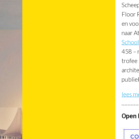
Scheep
Floor 
en voor
naar A
School
458 –
trofee
archit
publiek
lees m
Open 