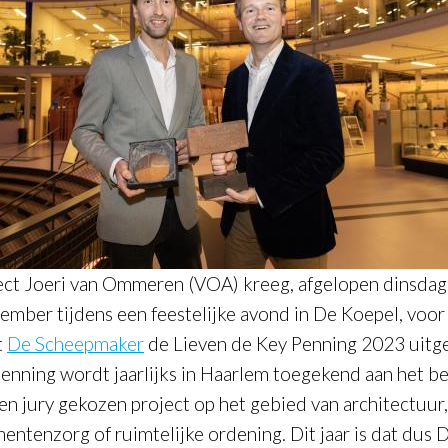
ect Joeri van Ommeren (VOA) kreeg, afgelopen dinsda
ember tijdens een feestelijke avond in De Koepel, voor 
t
De Scheepmaker
​​​​​​de Lieven de Key Penning 2023 uitg
enning wordt jaarlijks in Haarlem toegekend aan het be
en jury gekozen project op het gebied van architectuur,
ntenzorg of ruimtelijke ordening. Dit jaar is dat dus 