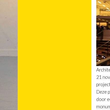
Archit
21 nov
projec
Deze p
door e
monume