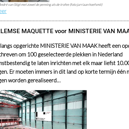
André van Stigt met zowel de penning als de trofee (foto jurriaan hoefsmit)
eer
LEMSE MAQUETTE voor MINISTERIE VAN MA
langs opgerichte MINISTERIE VAN MAAK heeft een op
chreven om 100 geselecteerde plekken in Nederland
stbestendig te laten inrichten met elk maar liefst 10.0
en. Er moeten immers in dit land op korte termijn één 
en worden gerealiseerd…