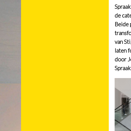
Spraak
de cat
Beide 
transf
van Sti
laten 
door J
Spraak