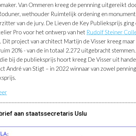
maker. Van Ommeren kreeg de pennning uitgereikt do
Roduner, wethouder Ruimtelijk ordening en monumen
zitter van de jury. De Lieven de Key Publieksprijs ging d
telier Pro voor het ontwerp van het
Rudolf Steiner Coll
. Dit project van architect Martijn de Visser kreeg maar 
ruim 20%
- van de in totaal 2.272 uitgebracht stemmen
 die bij de publieksprijs hoort kreeg De Visser uit hand
ect André van Stigt
–
in 2022 winnaar van zowel penning
sprijs.
eer
brief aan staatssecretaris Uslu