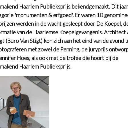
makend Haarlem Publieksprijs bekendgemaakt. Dit jaa
egorie 'monumenten & erfgoed'. Er waren 10 genomine
prijzen werden in de wacht gesleept door De Koepel, d
ormatie van de Haarlemse Koepelgevangenis. Architect
gt (Buro Van Stigt) kon zich aan het eind van de avond t
fotograferen met zowel de Penning, de juryprijs ontwor
ennifer Hoes, als ook met de trofee die hoort bij de
makend Haarlem Publieksprijs.