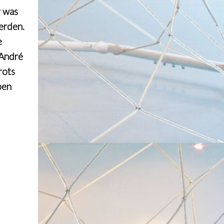
r was
erden.
e
 André
rots
pen