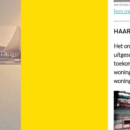
een trotse 
lees m
HAAR
Het on
uitges
toekom
woning
woning