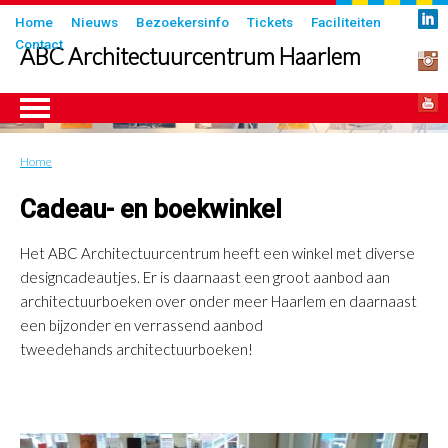
Overslaan
Submenu
Home
Nieuws
Bezoekersinfo
Tickets
Faciliteiten
en
Contact
in
ABC Architectuurcentrum Haarlem
naar
header
de
inhoud
gaan
Home
Kruimelpad
ngen
Cadeau- en boekwinkel
Het ABC Architectuurcentrum heeft een winkel met diverse
designcadeautjes. Er is daarnaast een groot aanbod aan
architectuurboeken over onder meer Haarlem en daarnaast
een bijzonder en verrassend aanbod
tweedehands architectuurboeken!