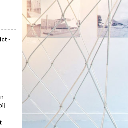
ct -
en
bij
t