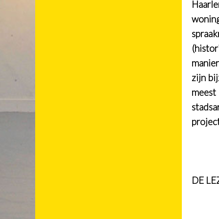
Haarle
woning
spraak
(histo
manier
zijn b
meest 
stadsa
projec
DE LE