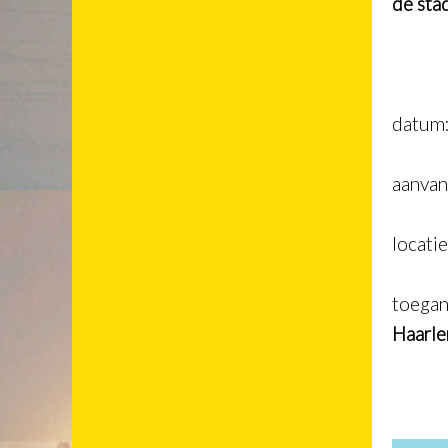
de sta
datum
aanva
locati
toegang
Haarle