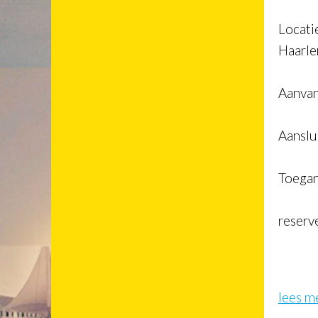
Locati
Haarl
Aanvan
Aanslu
Toegan
reserv
lees m