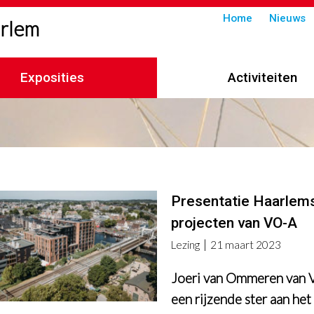
Submenu
Home
Nieuws
arlem
in
header
Exposities
Activiteiten
imelpad
Presentatie Haarlem
projecten van VO-A
Lezing
21 maart 2023
Joeri van Ommeren van 
een rijzende ster aan het