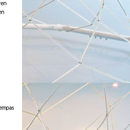
ren
en
lempas