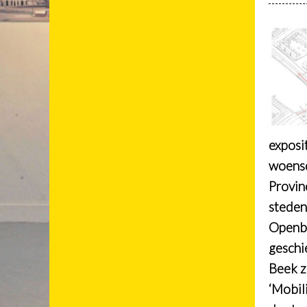
exposi
woensd
Provin
steden
Openba
geschi
Beek z
‘Mobil