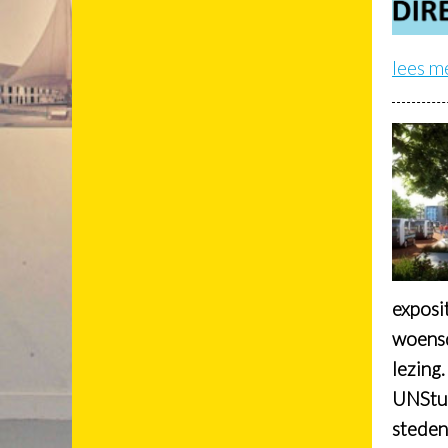
lees m
exposi
woensd
lezing
UNStud
steden