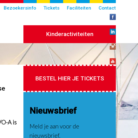
Bezoekersinfo
Tickets
Faciliteiten
Contact
Kinderactiviteiten
BESTEL HIER JE TICKETS
se
Nieuwsbrief
VO-A is
Meld je aan voor de
nieuwsbrief.