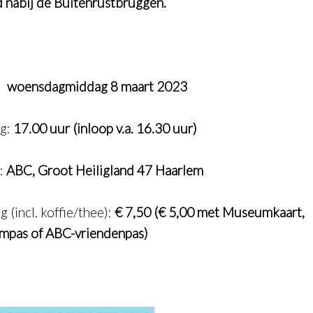
d nabij de Buitenrustbruggen.
:
woensdagmiddag 8 maart 2023
ng:
17.00 uur (inloop v.a. 16.30 uur)
e:
ABC, Groot Heiligland 47 Haarlem
 (incl. koffie/thee):
€ 7,50 (€ 5,00 met Museumkaart,
mpas of ABC-vriendenpas)