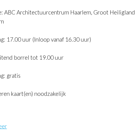
e: ABC Architectuurcentrum Haarlem, Groot Heiligland
em
g: 17.00 uur (Inloop vanaf 16.30 uur)
itend borrel tot 19.00 uur
g: gratis
eren kaart(en) noodzakelijk
eer