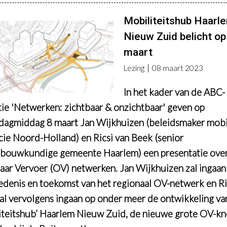
Mobiliteitshub Haarl
Nieuw Zuid belicht op
maart
Lezing
08 maart 2023
In het kader van de ABC-
tie 'Netwerken: zichtbaar & onzichtbaar' geven op
agmiddag 8 maart Jan Wijkhuizen (
beleidsmaker mobil
cie Noord-Holland) en Ricsi van Beek (senior
bouwkundige gemeente Haarlem) een presentatie ove
ar Vervoer (OV) netwerken.
Jan Wijkhuizen zal ingaan
edenis en toekomst van het regionaal OV-netwerk en Ri
al vervolgens ingaan op onder meer de ontwikkeling va
iteitshub’ Haarlem Nieuw Zuid, de nieuwe grote OV-kn