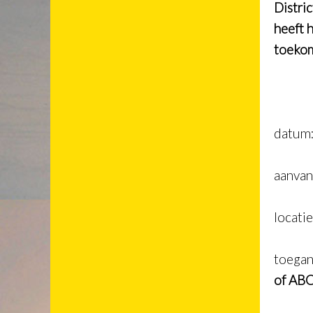
Distri
heeft 
toekom
datum
aanva
locati
toegang
of ABC