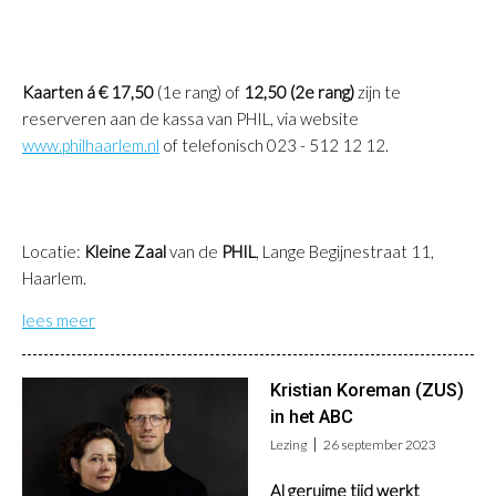
Kaarten á € 17,50
(1e rang) of
12,50 (2e rang)
zijn te
reserveren aan de kassa van PHIL, via website
www.philhaarlem.n
l
of telefonisch 023 - 512 12 12.
Locatie:
Kleine Zaal
van de
PHIL
, Lange Begijnestraat 11,
Haarlem.
lees meer
Kristian Koreman (ZUS)
in het ABC
Lezing
26 september 2023
Al geruime tijd werkt