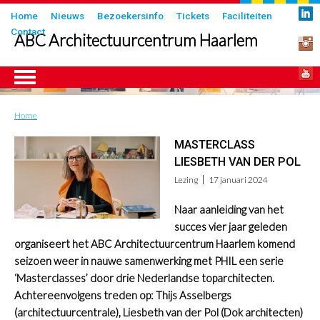
Overslaan
Submenu
Home
Nieuws
Bezoekersinfo
Tickets
Faciliteiten
en
Contact
in
ABC Architectuurcentrum Haarlem
naar
header
de
inhoud
gaan
Home
Kruimelpad
ngen
MASTERCLASS
LIESBETH VAN DER POL
Lezing
17 januari 2024
Naar aanleiding van het
succes vier jaar geleden
organiseert het ABC Architectuurcentrum Haarlem komend
seizoen weer in nauwe samenwerking met PHIL een serie
‘Masterclasses’ door drie Nederlandse toparchitecten.
Achtereenvolgens treden op: Thijs Asselbergs
(architectuurcentrale), Liesbeth van der Pol (Dok architecten)