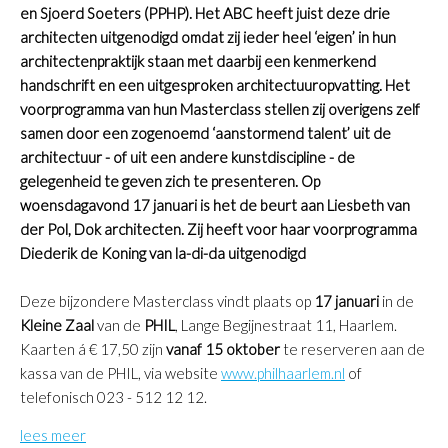
en Sjoerd Soeters (PPHP). Het ABC heeft juist deze drie
architecten uitgenodigd omdat zij ieder heel ‘eigen’ in hun
architectenpraktijk staan met daarbij een kenmerkend
handschrift en een uitgesproken architectuuropvatting. Het
voorprogramma van hun Masterclass stellen zij overigens zelf
samen door een zogenoemd ‘aanstormend talent’ uit de
architectuur - of uit een andere kunstdiscipline - de
gelegenheid te geven zich te presenteren. Op
woensdagavond 17 januari is het de beurt aan Liesbeth van
der Pol, Dok architecten. Zij heeft voor haar voorprogramma
Diederik de Koning van la-di-da uitgenodigd
Deze bijzondere Masterclass vindt plaats op
17 januari
in de
Kleine Zaal
van de
PHIL
, Lange Begijnestraat 11, Haarlem.
Kaarten á € 17,50 zijn
vanaf 15 oktober
te reserveren aan de
kassa van de PHIL, via website
www.philhaarlem.nl
of
telefonisch 023 - 512 12 12.
lees meer